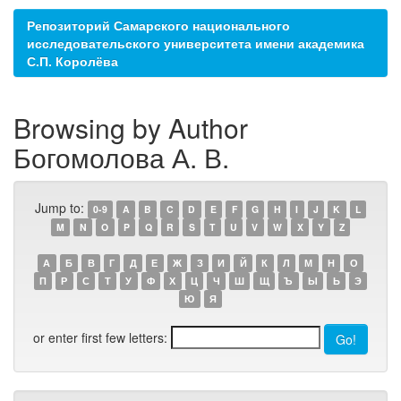
Репозиторий Самарского национального
исследовательского университета имени академика
С.П. Королёва
Browsing by Author
Богомолова А. В.
Jump to:
0-9
A
B
C
D
E
F
G
H
I
J
K
L
M
N
O
P
Q
R
S
T
U
V
W
X
Y
Z
А
Б
В
Г
Д
Е
Ж
З
И
Й
К
Л
М
Н
О
П
Р
С
Т
У
Ф
Х
Ц
Ч
Ш
Щ
Ъ
Ы
Ь
Э
Ю
Я
or enter first few letters: