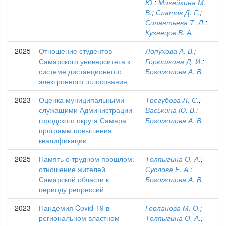
Ю.
;
Михейкина М.
В.
;
Слатов Д. Г.
;
Силантьева Т. Л.
;
Кузнецов В. А.
2025
Отношение студентов
Лопухова А. В.
;
Самарского университета к
Горюшкина Д. И.
;
системе дистанционного
Богомолова А. В.
электронного голосования
2023
Оценка муниципальными
Трегубова Л. С.
;
служащими Администрации
Васькина Ю. В.
;
городского округа Самара
Богомолова А. В.
программ повышения
квалификации
2025
Память о трудном прошлом:
Толпыгина О. А.
;
отношение жителей
Суслова Е. А.
;
Самарской области к
Богомолова А. В.
периоду репрессий
2023
Пандемия Covid-19 в
Горланова М. О.
;
региональном властном
Толпыгина О. А.
;