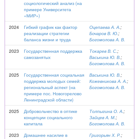
социологический анализ (на
примере Университета
«МИР»)
2024
Гибкий график как фактор
Оцепаева А. А.
;
реализации стратегии
Бочаров В. Ю.
;
баланса жизни и труда
Богомолова А. В.
2023
Государственная поддержка
Токарев В. С.
;
самозанятых
Васькина Ю. В.
;
Богомолова А. В.
2025
Государственная социальная
Васькина Ю. В.
;
поддержка молодых семей:
Кожевникова А. А.
;
региональный аспект (на
Богомолова А. В.
примере пос. Новогорелово
Ленинградской области)
2025
Добровольчество в оптике
Толпыгина О. А.
;
концепции социального
Зайцев А. М.
;
капитала
Богомолова А. В.
2023
Домашнее насилие в
Григорьян Х. Р.
;