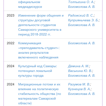
официальном
Толпыгина О. А.
;
медиадискурсе
Богомолова А. В.
2023
Изменение форм общения и
Радожский В. С.
;
структуры досуговой
Куприянычева Э. Б.
;
деятельности студентов
Богомолова А. В.
Самарского университета в
период 2018-2022 гг.
2022
Коммуникация
Богомолова А. В.
«преподаватель-студент»:
анализ результатов
включенного наблюдения
2024
Культурный код Самары:
Демина А. М.
;
потенциал локальной
Васькина Ю. В.
;
культуры города
Богомолова А. В.
2024
Миграционные потоки и их
Разумов М. В.
;
влияние на политическую
Кузнецов В. А.
;
стабильность общества (по
Богомолова А. В.
материалам Самарской
области)