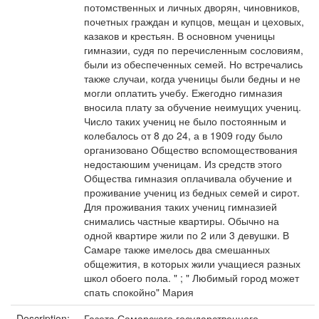
потомственных и личных дворян, чиновников,
почетных граждан и купцов, мещан и цеховых,
казаков и крестьян. В основном ученицы
гимназии, судя по перечисленным сословиям,
были из обеспеченных семей. Но встречались
также случаи, когда ученицы были бедны и не
могли оплатить учебу. Ежегодно гимназия
вносила плату за обучение неимущих учениц.
Число таких учениц не было постоянным и
колебалось от 8 до 24, а в 1909 году было
организовано Общество вспомоществования
недостаюшим ученицам. Из средств этого
Общества гимназия оплачивала обучение и
проживание учениц из бедных семей и сирот.
Для проживания таких учениц гимназией
снимались частные квартиры. Обычно на
одной квартире жили по 2 или 3 девушки. В
Самаре также имелось два смешанных
общежития, в которых жили учащиеся разных
школ обоего пола. " ; " Любимый город может
спать спокойно" Мария
Description:
Газета Самарского государственного