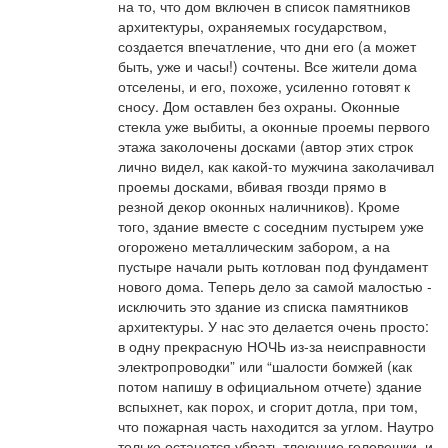
на то, что дом включен в список памятников
архитектуры, охраняемых государством,
создается впечатление, что дни его (а может
быть, уже и часы!) сочтены. Все жители дома
отселены, и его, похоже, усиленно готовят к
сносу. Дом оставлен без охраны. Оконные
стекла уже выбиты, а оконные проемы первого
этажа заколочены досками (автор этих строк
лично видел, как какой-то мужчина заколачивал
проемы досками, вбивая гвозди прямо в
резной декор оконных наличников). Кроме
того, здание вместе с соседним пустырем уже
огорожено металлическим забором, а на
пустыре начали рыть котлован под фундамент
нового дома. Теперь дело за самой малостью -
исключить это здание из списка памятников
архитектуры. У нас это делается очень просто:
в одну прекрасную НОЧЬ из-за неисправности
электропроводки” или “шалости бомжей (как
потом напишу в официальном отчете) здание
вспыхнет, как порох, и сгорит дотла, при том,
что пожарная часть находится за углом. Наутро
только останется убрать тлеющие головешки, и