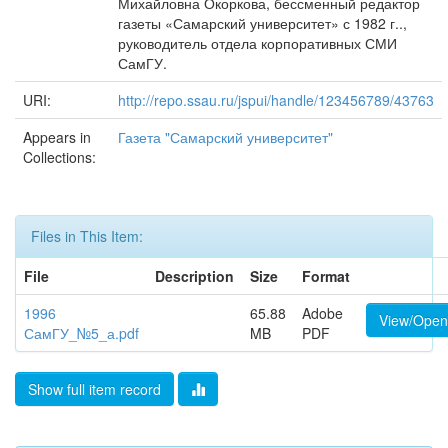
Михайловна Окоркова, бессменный редактор
газеты «Самарский университет» с 1982 г..,
руководитель отдела корпоративных СМИ
СамГУ.
URI:
http://repo.ssau.ru/jspui/handle/123456789/43763
Appears in
Газета "Самарский университет"
Collections:
Files in This Item:
File
Description
Size
Format
1996
65.88
Adobe
View/Open
СамГУ_№5_а.pdf
MB
PDF
Show full item record