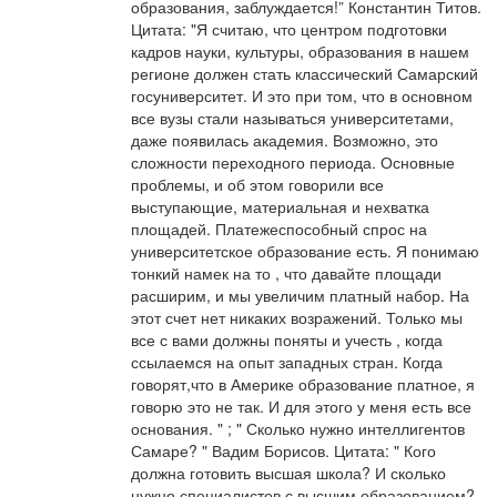
образования, заблуждается!” Константин Титов.
Цитата: "Я считаю, что центром подготовки
кадров науки, культуры, образования в нашем
регионе должен стать классический Самарский
госуниверситет. И это при том, что в основном
все вузы стали называться университетами,
даже появилась академия. Возможно, это
сложности переходного периода. Основные
проблемы, и об этом говорили все
выступающие, материальная и нехватка
площадей. Платежеспособный спрос на
университетское образование есть. Я понимаю
тонкий намек на то , что давайте площади
расширим, и мы увеличим платный набор. На
этот счет нет никаких возражений. Только мы
все с вами должны поняты и учесть , когда
ссылаемся на опыт западных стран. Когда
говорят,что в Америке образование платное, я
говорю это не так. И для этого у меня есть все
основания. " ; " Сколько нужно интеллигентов
Самаре? " Вадим Борисов. Цитата: " Кого
должна готовить высшая школа? И сколько
нужно специалистов с высшим образованием?