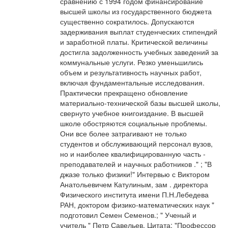
сравнению с 1994 годом финансирование
высшей школы из государственного бюджета
существенно сократилось. Допускаются
задерживания выплат студенческих стипендий
и заработной платы. Критической величины
достигла задолженность учебных заведений за
коммунальные услуги. Резко уменьшились
объем и результативность научных работ,
включая фундаментальные исследования.
Практически прекращено обновление
материально-технической базы высшей школы,
свернуто учебное книгоиздание. В высшей
школе обостряются социальные проблемы.
Они все более затрагивают не только
студентов и обслуживающий персонал вузов,
но и наиболее квалифицированную часть -
преподавателей и научных работников ." ; "В
джазе только физики!" Интервью с Виктором
Анатольевичем Катулиным, зам . директора
Физического института имени П.Н.Лебедева
РАН, доктором физико-математических наук "
подготовил Семен Семенов.; " Ученый и
учитель " Петр Савельев. Цитата: "Профессор