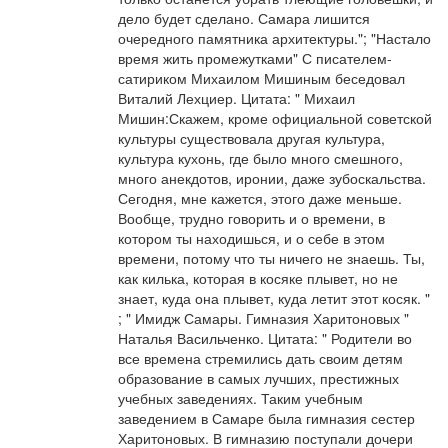
дело будет сделано. Самара лишится
очередного памятника архитектуры."; "Настало
время жить промежутками" С писателем-
сатириком Михаилом Мишиным беседовал
Виталий Лехциер. Цитата: " Михаил
Мишин:Скажем, кроме официальной советской
культуры существовала другая культура,
культура кухонь, где было много смешного,
много анекдотов, иронии, даже зубоскальства.
Сегодня, мне кажется, этого даже меньше.
Вообще, трудно говорить и о времени, в
котором ты находишься, и о себе в этом
времени, потому что ты ничего не знаешь. Ты,
как килька, которая в косяке плывет, но не
знает, куда она плывет, куда летит этот косяк. "
; " Имидж Самары. Гимназия Харитоновых "
Наталья Васильченко. Цитата: " Родители во
все времена стремились дать своим детям
образование в самых лучших, престижных
учебных заведениях. Таким учебным
заведением в Самаре была гимназия сестер
Харитоновых. В гимназию поступали дочери