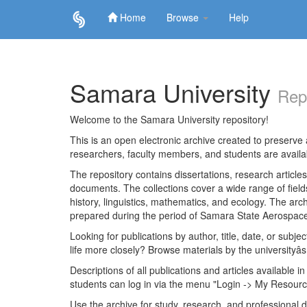
Home
Browse
Help
Skip
navigation
Samara University
Rep
Welcome to the Samara University repository!
This is an open electronic archive created to preserve a
researchers, faculty members, and students are avail
The repository contains dissertations, research articl
documents. The collections cover a wide range of fiel
history, linguistics, mathematics, and ecology. The archi
prepared during the period of Samara State Aerospace
Looking for publications by author, title, date, or subje
life more closely? Browse materials by the universityâs
Descriptions of all publications and articles available in
students can log in via the menu "Login -> My Resourc
Use the archive for study, research, and professional