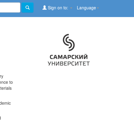
Sign on to:
Language
ry
ence to
terials
ademic
d