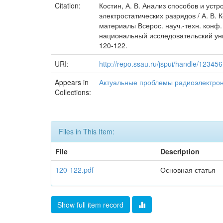
Citation:
Костин, А. В. Анализ способов и уст
электростатических разрядов / А. В.
материалы Всерос. науч.-техн. конф.
национальный исследовательский унив
120-122.
URI:
http://repo.ssau.ru/jspui/handle/1234
Appears in
Актуальные проблемы радиоэлектрон
Collections:
Files in This Item:
File
Description
120-122.pdf
Основная статья
Show full item record