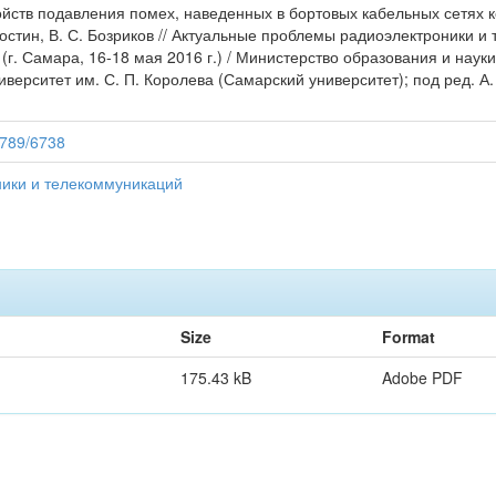
ройств подавления помех, наведенных в бортовых кабельных сетях 
 Костин, В. С. Бозриков // Актуальные проблемы радиоэлектроники и
 (г. Самара, 16-18 мая 2016 г.) / Министерство образования и нау
ерситет им. С. П. Королева (Самарский университет); под ред. А. 
56789/6738
ики и телекоммуникаций
Size
Format
175.43 kB
Adobe PDF