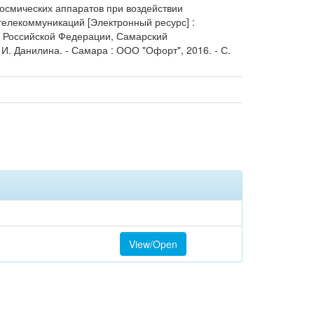
космических аппаратов при воздействии
 телекоммуникаций [Электронный ресурс] :
ки Российской Федерации, Самарский
И. Данилина. - Самара : ООО "Офорт", 2016. - С.
View/Open