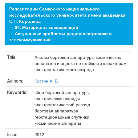
Репозиторий Самарского национального
исследовательского университета имени академика
С.П. Королёва
04. Материалы конференций
Актуальные проблемы радиоэлектроники и
телекоммуникаций
Title:
Анализ бортовой аппаратуры космических
аппаратов и оценка ее стойкости к факторам
электростатического разряда
Authors:
Костин А. В.
Keywords:
сбои бортовой аппаратуры
электрические заряды
электростатический разряд
бортовая аппаратура
геостационарные спутники
космические аппараты
Issue
2012