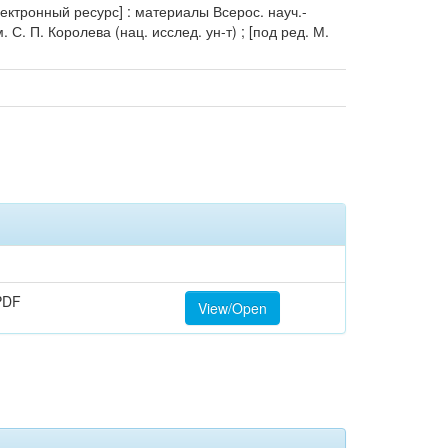
ектронный ресурс] : материалы Всерос. науч.-
 С. П. Королева (нац. исслед. ун-т) ; [под ред. М.
PDF
View/Open