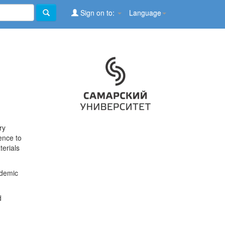
Sign on to:
Language
ry
ence to
terials
ademic
d