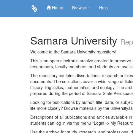
Home
Browse
Help
Skip
navigation
Samara University
Rep
Welcome to the Samara University repository!
This is an open electronic archive created to preserve a
researchers, faculty members, and students are avail
The repository contains dissertations, research articl
documents. The collections cover a wide range of fiel
history, linguistics, mathematics, and ecology. The archi
prepared during the period of Samara State Aerospace
Looking for publications by author, title, date, or subje
life more closely? Browse materials by the universityâs
Descriptions of all publications and articles available in
students can log in via the menu "Login -> My Resourc
Use the archive for study, research, and professional