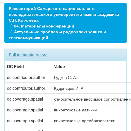
Репозиторий Самарского национального
исследовательского университета имени академика
С.П. Королёва
04. Материалы конференций
Актуальные проблемы радиоэлектроники и
телекоммуникаций
Full metadata record
DC Field
Value
dc.contributor.author
Гудков С. А.
dc.contributor.author
Кудрявцев И. А.
dc.coverage.spatial
относительное вносимое сопротивлени
dc.coverage.spatial
вихретоковые датчики
dc.coverage.spatial
вихретоковые преобразователи