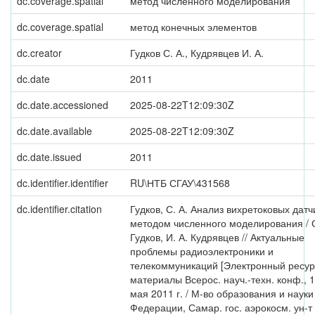
dc.coverage.spatial
метод численного моделирования
dc.coverage.spatial
метод конечных элементов
dc.creator
Гудков С. А., Кудрявцев И. А.
dc.date
2011
dc.date.accessioned
2025-08-22T12:09:30Z
dc.date.available
2025-08-22T12:09:30Z
dc.date.issued
2011
dc.identifier.identifier
RU\НТБ СГАУ\431568
dc.identifier.citation
Гудков, С. А. Анализ вихретоковых датч
методом численного моделирования / С
Гудков, И. А. Кудрявцев // Актуальные
проблемы радиоэлектроники и
телекоммуникаций [Электронный ресурс
материалы Всерос. науч.-техн. конф., 
мая 2011 г. / М-во образования и науки
Федерации, Самар. гос. аэрокосм. ун-т 