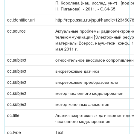
П. Королева (нац. исслед. ун-т) ; [под р
Н. Пиганова]. - 2011. - С.64-65
dc.identifier.uri
http://repo.ssau.ru/jspui/handle/1234567
dc.source
Актуальные проблемы радиоэлектроник
телекоммуникаций [Электронный ресурс
материалы Всерос. науч.-техн. конф., 
мая 2011 г.
dc.subject
относительное вносимое сопротивлени
dc.subject
вихретоковые датчики
dc.subject
вихретоковые преобразователи
dc.subject
метод численного моделирования
dc.subject
метод конечных элементов
dc.title
Анализ вихретоковых датчиков методо
численного моделирования
dc.type
Text