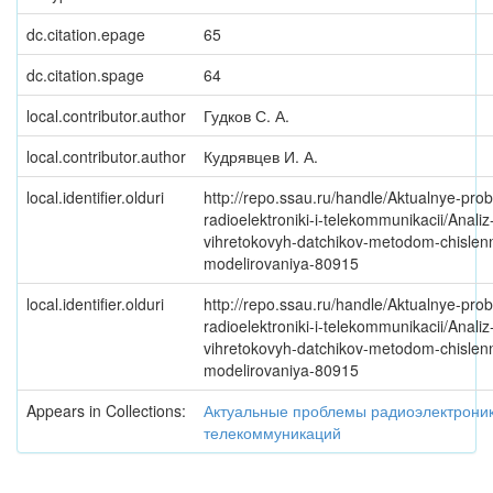
dc.citation.epage
65
dc.citation.spage
64
local.contributor.author
Гудков С. А.
local.contributor.author
Кудрявцев И. А.
local.identifier.olduri
http://repo.ssau.ru/handle/Aktualnye-pro
radioelektroniki-i-telekommunikacii/Analiz
vihretokovyh-datchikov-metodom-chislen
modelirovaniya-80915
local.identifier.olduri
http://repo.ssau.ru/handle/Aktualnye-pro
radioelektroniki-i-telekommunikacii/Analiz
vihretokovyh-datchikov-metodom-chislen
modelirovaniya-80915
Appears in Collections:
Актуальные проблемы радиоэлектроник
телекоммуникаций