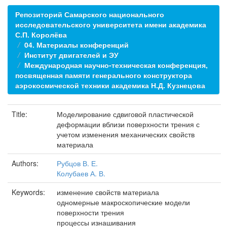
Репозиторий Самарского национального
исследовательского университета имени академика
С.П. Королёва
04. Материалы конференций
Институт двигателей и ЭУ
Международная научно-техническая конференция,
посвященная памяти генерального конструктора
аэрокосмической техники академика Н.Д. Кузнецова
Title:
Моделирование сдвиговой пластической
деформации вблизи поверхности трения с
учетом изменения механических свойств
материала
Authors:
Рубцов В. Е.
Колубаев А. В.
Keywords:
изменение свойств материала
одномерные макроскопические модели
поверхности трения
процессы изнашивания