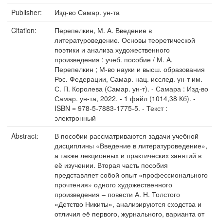
Publisher:
Изд-во Самар. ун-та
Citation:
Перепелкин, М. А. Введение в
литературоведение. Основы теоретической
поэтики и анализа художественного
произведения : учеб. пособие / М. А.
Перепелкин ; М-во науки и высш. образования
Рос. Федерации, Самар. нац. исслед. ун-т им.
С. П. Королева (Самар. ун-т). - Самара : Изд-во
Самар. ун-та, 2022. - 1 файл (1014,38 Кб). -
ISBN = 978-5-7883-1775-5. - Текст :
электронный
Abstract:
В пособии рассматриваются задачи учебной
дисциплины «Введение в литературоведение»,
а также лекционных и практических занятий в
её изучении. Вторая часть пособия
представляет собой опыт «профессионального
прочтения» одного художественного
произведения – повести А. Н. Толстого
«Детство Никиты», анализируются сходства и
отличия её первого, журнального, варианта от