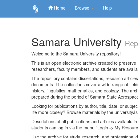
Home
Browse
Help
Skip
navigation
Samara University
Rep
Welcome to the Samara University repository!
This is an open electronic archive created to preserve a
researchers, faculty members, and students are avail
The repository contains dissertations, research articl
documents. The collections cover a wide range of fiel
history, linguistics, mathematics, and ecology. The archi
prepared during the period of Samara State Aerospace
Looking for publications by author, title, date, or subje
life more closely? Browse materials by the universityâs
Descriptions of all publications and articles available in
students can log in via the menu "Login -> My Resourc
Use the archive for study, research, and professional