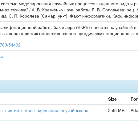
я система моделирования случайных процессов заданного вида и ра
ая техника" / А. В. Кравченко ; рук. работы Я. В. Соловьева; рец. 
им. С. П. Королева (Самар. ун-т), Фак-т информатики, Каф. информ.
валификационной работы бакалавра (ВКРБ) является случайный про
овых характеристик смоделированных эргодических стационарных 
56789/54492
ты
Size
For
я_система_моде-лирования_случайных.pdf
2.45 MB
Ad