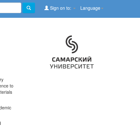
Sign on to:
Language
ry
ence to
terials
ademic
d