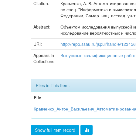
Citation:
Кравченко, А. В. Автоматизированна
по спец. "Информатика и вычислительн
Федерации, Самар. нац. исслед. ун-т 
Abstract:
Объектом исследования выпускной к
исследование вероятностных и числ
URI:
http://repo.ssau.ru/jspui/handle/1234
Appears in
Выпускные квалификационные рабо
Collections:
Files in This Item:
File
Кравченко_Антон_Васильевич_Автоматизированна
Show full item record