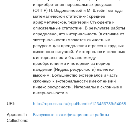
и приобретения персональных ресурсов
(ОППР) Н. Водопьяновой и М. Штейн; методы
математической статистики: среднее
арифметическое, t-критерий Стьюдента и
описательные статистики. В результате работы
определено, что интернальность (в отличие от
экстернальности) является личностным
ресурсом для преодоления стресса и трудных
жизненных ситуаций. У интерналов и склонных
к интернальности баланс между
приобретениями и потерями за период
пандемии (Индекс ресурсности) является
высоким. Большинство экстерналов и часть
склонных к экстернальности имеют низкий
индекс ресурсности. Интерналы и склонные к
интернальности в
URI:
http://repo.ssau.ru/jspui/handle/123456789/54068
Appears in
Выпускные квалификационные работы
Collections: