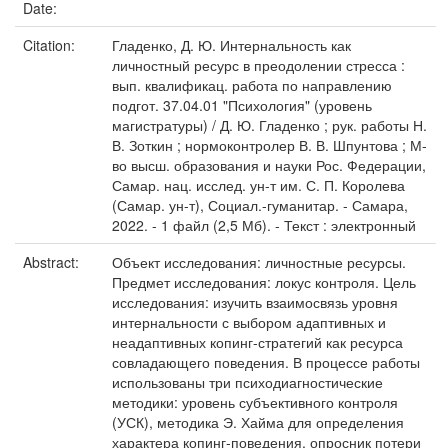
Date:
Citation:
Гладенко, Д. Ю. Интернальность как
личностный ресурс в преодолении стресса :
вып. квалификац. работа по направлению
подгот. 37.04.01 "Психология" (уровень
магистратуры) / Д. Ю. Гладенко ; рук. работы Н.
В. Зоткин ; нормоконтролер В. В. Шпунтова ; М-
во высш. образования и науки Рос. Федерации,
Самар. нац. исслед. ун-т им. С. П. Королева
(Самар. ун-т), Социал.-гуманитар. - Самара,
2022. - 1 файл (2,5 Мб). - Текст : электронный
Abstract:
Объект исследования: личностные ресурсы.
Предмет исследования: локус контроля. Цель
исследования: изучить взаимосвязь уровня
интернальности с выбором адаптивных и
неадаптивных копинг-стратегий как ресурса
совладающего поведения. В процессе работы
использованы три психодиагностические
методики: уровень субъективного контроля
(УСК), методика Э. Хайма для определения
характера копинг-поведения, опросник потери