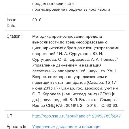
предел выносливости
прогнозирование предела выносливости
Issue
2016
Date:
Citation:
Методика прогнозирования предела
выносливости по трещинообразованию
цилиндрических образцов с концентраторами
напряжений / Н. А. Сургутанов, Ю. Н.
Сургутанова, О. В. Караваева, А. А. Попков //
Управление движением и навигация
летательных аппаратов : сб. [науч.] тр. XVIII
Всерос. семинара по упр. движением и
навигации летат. аппаратов (Самара, 15-17
июня 2015 г.) / Самар. гос. аэрокосм. ун-т им.
С. П. Королева (нац. исслед. ун-т) (СГАУ) [и
др.] ; науч. ред. сб. В. Л. Балакин. - Самара :
Изд-во СНЦ РАН, 2016Ч. 2. - 2016. - С. 60-63.
URI:
http://repo.ssau.ru/jspui/handle/123456789/5247
Appears in
Управление движением и навигация