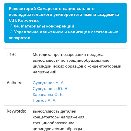
Репозиторий Самарского национального
исследовательского университета имени академика
С.П. Королёва
04. Материалы конференций
Управление движением и навигация летательных
аппаратов
Title:
Методика прогнозирования предела
выносливости по трещинообразованию
цилиндрических образцов с концентраторами
напряжений
Authors:
Сургутанов Н. А.
Сургутанова Ю. Н.
Караваева О. В.
Попков А. А.
Keywords:
выносливость деталей
концетраторы напряжения
трещинообразование
цилиндрические образцы