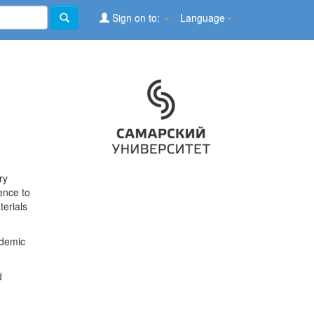
Sign on to:
Language
ry
ence to
terials
ademic
d