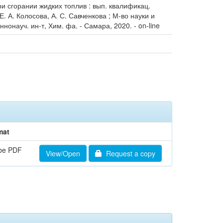
и сгорании жидких топлив : вып. квалификац.
. А. Колосова, А. С. Савченкова ; М-во науки и
нонауч. ин-т, Хим. фа. - Самара, 2020. - on-line
mat
be PDF
View/Open
Request a copy