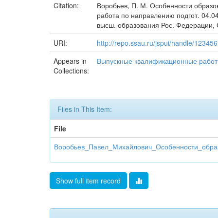
Citation:
Воробьев, П. М. Особенности образо
работа по направлению подгот. 04.04.
высш. образования Рос. Федерации, Са
URI:
http://repo.ssau.ru/jspui/handle/1234
Appears in
Выпускные квалификационные рабо
Collections:
Files in This Item:
File
Воробьев_Павел_Михайлович_Особенности_образ
Show full item record