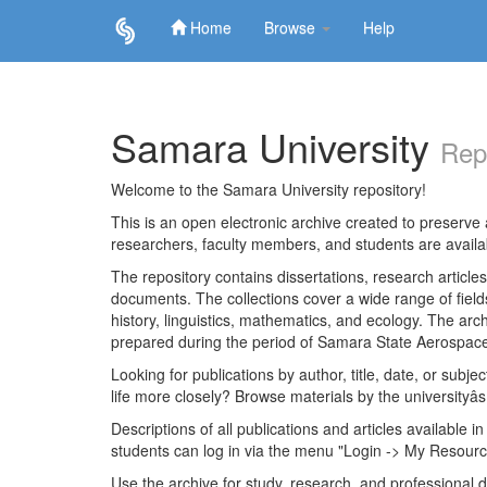
Home
Browse
Help
Skip
navigation
Samara University
Rep
Welcome to the Samara University repository!
This is an open electronic archive created to preserve a
researchers, faculty members, and students are avail
The repository contains dissertations, research articl
documents. The collections cover a wide range of fiel
history, linguistics, mathematics, and ecology. The archi
prepared during the period of Samara State Aerospace
Looking for publications by author, title, date, or subje
life more closely? Browse materials by the universityâs
Descriptions of all publications and articles available in
students can log in via the menu "Login -> My Resourc
Use the archive for study, research, and professional