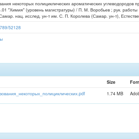
вания некоторых полициклических ароматических углеводородов пр
01 "Химия" (уровень магистратуры) / П. М. Воробьев ; рук. работы Е
мар. нац. исслед. ун-т им. С. П. Королева (Самар. ун-т), Естествен
56789/52128
ты
Size
For
ования_некоторых_полициклических.pdf
1.74 MB
Ado