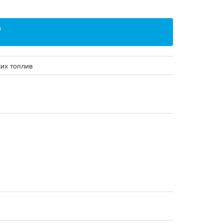
а
их топлив