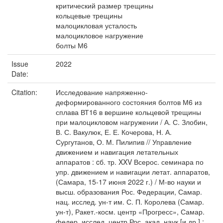
критический размер трещины
кольцевые трещины
малоцикловая усталость
малоцикловое нагружение
болты М6
Issue
2022
Date:
Citation:
Исследование напряженно-
деформированного состояния болтов М6 из
сплава ВТ16 в вершине кольцевой трещины
при малоцикловом нагружении / А. С. Злобин,
В. С. Вакулюк, Е. Е. Кочерова, Н. А.
Сургутанов, О. М. Пилипив // Управление
движением и навигация летательных
аппаратов : cб. тр. XXV Всерос. семинара по
упр. движением и навигации летат. аппаратов,
(Самара, 15-17 июня 2022 г.) / М-во науки и
высш. образования Рос. Федерации, Самар.
нац. исслед. ун-т им. С. П. Королева (Самар.
ун-т), Ракет.-косм. центр «Прогресс», Самар.
федер. исслед. центр Рос. акад. наук [и др.] ;