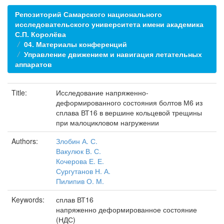
Репозиторий Самарского национального
исследовательского университета имени академика
С.П. Королёва
04. Материалы конференций
Управление движением и навигация летательных
аппаратов
Title:
Исследование напряженно-
деформированного состояния болтов М6 из
сплава ВТ16 в вершине кольцевой трещины
при малоцикловом нагружении
Authors:
Злобин А. С.
Вакулюк В. С.
Кочерова Е. Е.
Сургутанов Н. А.
Пилипив О. М.
Keywords:
сплав ВТ16
напряженно деформированное состояние
(НДС)