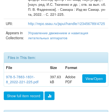
[науч. ред. И.С. Ткаченко и др. ; отв. за вып. сб.
П. В. Фадеенков]. - Самара : Изд-во Самар. ун-
та, 2022. - С. 221-225.
URI:
http://repo.ssau.ru/jspui/handle/123456789/4725
Appears in
Управление движением и навигация
Collections:
летательных аппаратов
Files in This Item:
File
Size
Format
978-5-7883-1831-
397.63
Adobe
View/Open
8_2022-221-225.pdf
kB
PDF
Show full item record