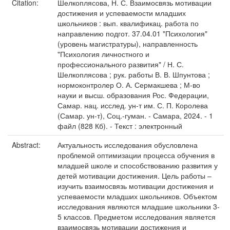
Citation:
Шелкоплясова, Н. С. Взаимосвязь мотивации
достижения и успеваемости младших
школьников : вып. квалификац. работа по
направлению подгот. 37.04.01 "Психология"
(уровень магистратуры), направленность
"Психология личностного и
профессионального развития" / Н. С.
Шелкоплясова ; рук. работы В. В. Шпунтова ;
нормоконтролер О. А. Сермакшева ; М-во
науки и высш. образования Рос. Федерации,
Самар. нац. исслед. ун-т им. С. П. Королева
(Самар. ун-т), Соц.-гуман. - Самара, 2024. - 1
файл (828 Кб). - Текст : электронный
Abstract:
Актуальность исследования обусловлена
проблемой оптимизации процесса обучения в
младшей школе и способствованию развития у
детей мотивации достижения. Цель работы –
изучить взаимосвязь мотивации достижения и
успеваемости младших школьников. Объектом
исследования являются младшие школьники 3-
5 классов. Предметом исследования является
взаимосвязь мотивации достижения и