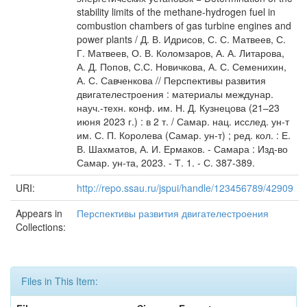
stability limits of the methane-hydrogen fuel in
combustion chambers of gas turbine engines and
power plants / Д. В. Идрисов, С. С. Матвеев, С.
Г. Матвеев, О. В. Коломзаров, А. А. Литарова,
А. Д. Попов, С.С. Новичкова, А. С. Семенихин,
А. С. Савченкова // Перспективы развития
двигателестроения : материалы междунар.
науч.-техн. конф. им. Н. Д. Кузнецова (21–23
июня 2023 г.) : в 2 т. / Самар. нац. исслед. ун-т
им. С. П. Королева (Самар. ун-т) ; ред. кол. : Е.
В. Шахматов, А. И. Ермаков. - Самара : Изд-во
Самар. ун-та, 2023. - Т. 1. - С. 387-389.
URI:
http://repo.ssau.ru/jspui/handle/123456789/42909
Appears in
Перспективы развития двигателестроения
Collections:
Files in This Item: