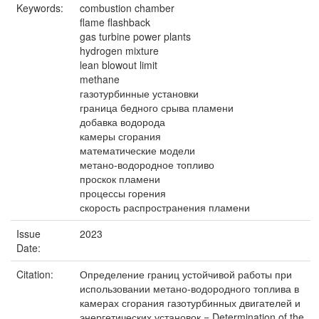
Keywords:
combustion chamber
flame flashback
gas turbine power plants
hydrogen mixture
lean blowout limit
methane
газотурбинные установки
граница бедного срыва пламени
добавка водорода
камеры сгорания
математические модели
метано-водородное топливо
проскок пламени
процессы горения
скорость распространения пламени
Issue
2023
Date:
Citation:
Определение границ устойчивой работы при
использовании метано-водородного топлива в
камерах сгорания газотурбинных двигателей и
энергетических установок = Determination of the