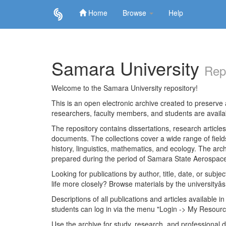
Home
Browse
Help
Skip
navigation
Samara University
Rep
Welcome to the Samara University repository!
This is an open electronic archive created to preserve a
researchers, faculty members, and students are avail
The repository contains dissertations, research articl
documents. The collections cover a wide range of fiel
history, linguistics, mathematics, and ecology. The archi
prepared during the period of Samara State Aerospace
Looking for publications by author, title, date, or subje
life more closely? Browse materials by the universityâs
Descriptions of all publications and articles available in
students can log in via the menu "Login -> My Resourc
Use the archive for study, research, and professional