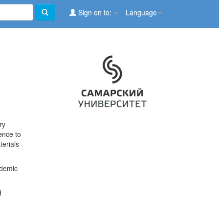
Sign on to:
Language
ry
ence to
terials
ademic
d