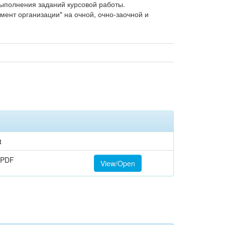
ыполнения заданий курсовой работы.
ент организации" на очной, очно-заочной и
t
 PDF
View/Open