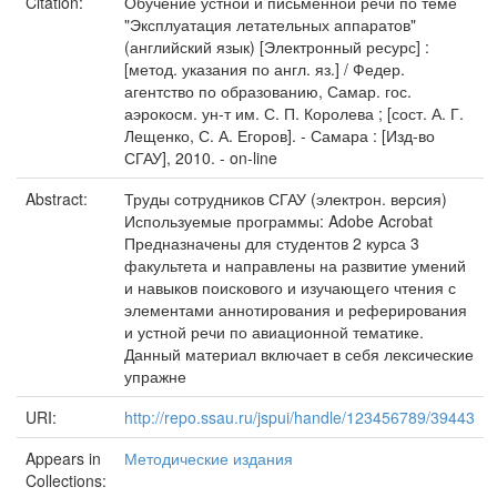
Citation:
Обучение устной и письменной речи по теме
"Эксплуатация летательных аппаратов"
(английский язык) [Электронный ресурс] :
[метод. указания по англ. яз.] / Федер.
агентство по образованию, Самар. гос.
аэрокосм. ун-т им. С. П. Королева ; [сост. А. Г.
Лещенко, С. А. Егоров]. - Самара : [Изд-во
СГАУ], 2010. - on-line
Abstract:
Труды сотрудников СГАУ (электрон. версия)
Используемые программы: Adobe Acrobat
Предназначены для студентов 2 курса 3
факультета и направлены на развитие умений
и навыков поискового и изучающего чтения с
элементами аннотирования и реферирования
и устной речи по авиационной тематике.
Данный материал включает в себя лексические
упражне
URI:
http://repo.ssau.ru/jspui/handle/123456789/39443
Appears in
Методические издания
Collections: