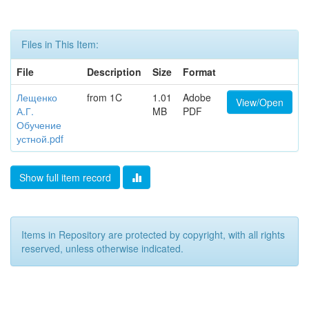
Files in This Item:
File
Description
Size
Format
Лещенко
from 1C
1.01
Adobe
View/Open
А.Г.
MB
PDF
Обучение
устной.pdf
Show full item record
Items in Repository are protected by copyright, with all rights
reserved, unless otherwise indicated.