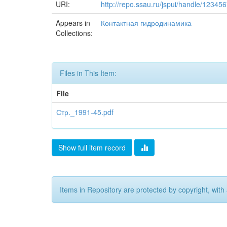
URI:
http://repo.ssau.ru/jspui/handle/1234
Appears in
Контактная гидродинамика
Collections:
Files in This Item:
File
Стр._1991-45.pdf
Show full item record
Items in Repository are protected by copyright, with 