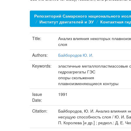
Репозиторий Самарского национального иссл
Институт двигателей и ЭУ
Контактная ги
Title:
Анализ влияния некоторых плавноиз
слоя
Authors:
Байбородов Ю. И.
Keywords:
эластичные металлопластмассовые 
гидроагрегаты ГЭС
опоры скольжения
плавноизменяющиеся контуры
Issue
1991
Date:
Citation:
Байбородов, Ю. И. Анализ влияния 
несущую способность слоя / Ю. И. Бай
П. Королева [и др.] ; редкол.: Д. Е. 