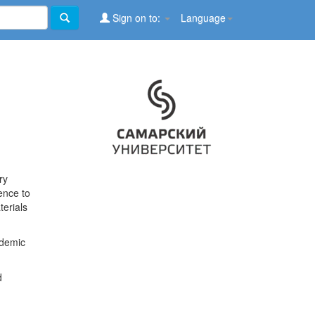
Sign on to:
Language
ry
ence to
terials
ademic
d