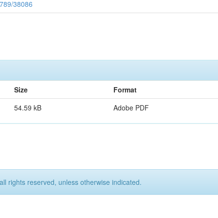
56789/38086
Size
Format
54.59 kB
Adobe PDF
all rights reserved, unless otherwise indicated.