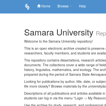
Home
Browse
Help
Skip
navigation
Samara University
Rep
Welcome to the Samara University repository!
This is an open electronic archive created to preserve a
researchers, faculty members, and students are avail
The repository contains dissertations, research articl
documents. The collections cover a wide range of fiel
history, linguistics, mathematics, and ecology. The archi
prepared during the period of Samara State Aerospace
Looking for publications by author, title, date, or subje
life more closely? Browse materials by the universityâs
Descriptions of all publications and articles available in
students can log in via the menu "Login -> My Resourc
Use the archive for study, research, and professional