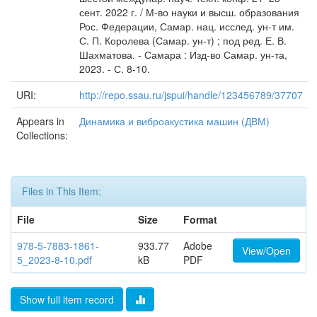
сент. 2022 г. / М-во науки и высш. образования
Рос. Федерации, Самар. нац. исслед. ун-т им.
С. П. Королева (Самар. ун-т) ; под ред. Е. В.
Шахматова. - Самара : Изд-во Самар. ун-та,
2023. - С. 8-10.
URI:
http://repo.ssau.ru/jspui/handle/123456789/37707
Appears in
Динамика и виброакустика машин (ДВМ)
Collections:
Files in This Item:
File
Size
Format
978-5-7883-1861-
933.77
Adobe
View/Open
5_2023-8-10.pdf
kB
PDF
Show full item record