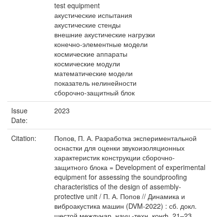
test equipment
акустические испытания
акустические стенды
внешние акустические нагрузки
конечно-элементные модели
космические аппараты
космические модули
математические модели
показатель нелинейности
сборочно-защитный блок
Issue
2023
Date:
Citation:
Попов, П. А. Разработка экспериментальной
оснастки для оценки звукоизоляционных
характеристик конструкции сборочно-
защитного блока = Development of experimental
equipment for assessing the soundproofing
characteristics of the design of assembly-
protective unit / П. А. Попов // Динамика и
виброакустика машин (DVM-2022) : сб. докл.
шестой междунар. науч.-техн. конф. 21–23