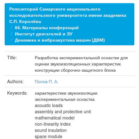
Репозиторий Самарского национального
исследовательского университета имени академика
С.П. Королёва
04. Материалы конференций
Институт двигателей и ЭУ
Динамика и виброакустика машин (ДВМ)
Title:
Разработка экспериментальной оснастки для
оценки звукоизоляционных характеристик
конструкции сборочно-защитного блока
Authors:
Попов П. А.
Keywords:
характеристики звукоизоляции
экспериментальная оснастка
acoustic loads
assembly and protective unit
mathematical model
non-linearity index
sound insulation
space module