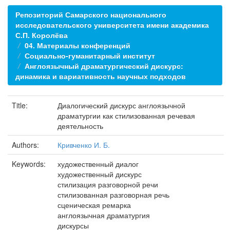
Репозиторий Самарского национального
исследовательского университета имени академика
С.П. Королёва
04. Материалы конференций
Социально-гуманитарный институт
Англоязычный драматургический дискурс:
динамика и вариативность научных подходов
Title:
Диалогический дискурс англоязычной
драматургии как стилизованная речевая
деятельность
Authors:
Кривченко И. Б.
Keywords:
художественный диалог
художественный дискурс
стилизация разговорной речи
стилизованная разговорная речь
сценическая ремарка
англоязычная драматургия
дискурсы