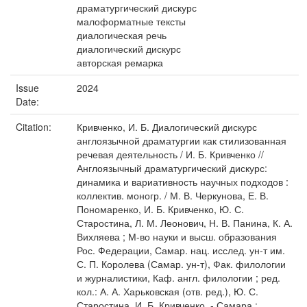
драматургический дискурс
малоформатные тексты
диалогическая речь
диалогический дискурс
авторская ремарка
Issue
2024
Date:
Citation:
Кривченко, И. Б. Диалогический дискурс
англоязычной драматургии как стилизованная
речевая деятельность / И. Б. Кривченко //
Англоязычный драматургический дискурс:
динамика и вариативность научных подходов :
коллектив. моногр. / М. В. Черкунова, Е. В.
Пономаренко, И. Б. Кривченко, Ю. С.
Старостина, Л. М. Леонович, Н. В. Панина, К. А.
Вихляева ; М-во науки и высш. образования
Рос. Федерации, Самар. нац. исслед. ун-т им.
С. П. Королева (Самар. ун-т), Фак. филологии
и журналистики, Каф. англ. филологии ; ред.
кол.: А. А. Харьковская (отв. ред.), Ю. С.
Старостина, И. Б. Кривченко. - Самара :