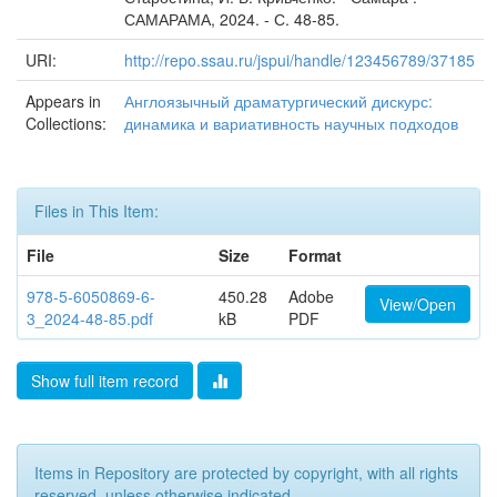
САМАРАМА, 2024. - С. 48-85.
URI:
http://repo.ssau.ru/jspui/handle/123456789/37185
Appears in
Англоязычный драматургический дискурс:
Collections:
динамика и вариативность научных подходов
Files in This Item:
File
Size
Format
978-5-6050869-6-
450.28
Adobe
View/Open
3_2024-48-85.pdf
kB
PDF
Show full item record
Items in Repository are protected by copyright, with all rights
reserved, unless otherwise indicated.