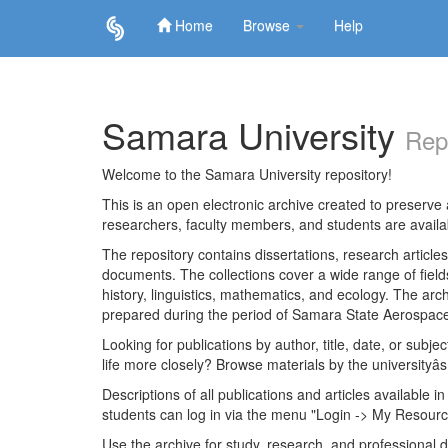
Home
Browse
Help
Skip
navigation
Samara University
Rep
Welcome to the Samara University repository!
This is an open electronic archive created to preserve a
researchers, faculty members, and students are avail
The repository contains dissertations, research articl
documents. The collections cover a wide range of fiel
history, linguistics, mathematics, and ecology. The archi
prepared during the period of Samara State Aerospace
Looking for publications by author, title, date, or subje
life more closely? Browse materials by the universityâs
Descriptions of all publications and articles available in
students can log in via the menu "Login -> My Resourc
Use the archive for study, research, and professional