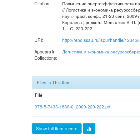
Citation:
Повышение энергоэффективности пром
// Логистика и экономика ресурсосб
науч.-практ. конф., 21-23 сент. 2009
Королева ; редкол.: Мешалкин В. П. (от
1. - С. 220-222.
URI:
http://repo.ssau.ru/jspui/handle/1234
Appears in
Логистика и экономика ресурсосбер
Collections:
Files in This Item:
File
978-5-7433-1836-0_2009-220-222.pdf
Show full item record