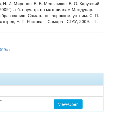
Н. И. Миронов, В. В. Меньшиков, В. О. Карузский
09") : сб. науч. тр. по материалам Междунар.
образованию, Самар. гос. аэрокосм. ун-т им. С. П.
гатырев, Е. П. Ростова. - Самара : СГАУ, 2009. - Т.
009»)
F
View/Open