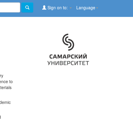
Sign on to:
Language
ry
ence to
terials
ademic
d