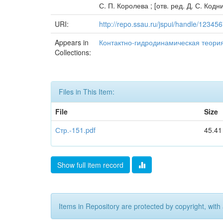
С. П. Королева ; [отв. ред. Д. С. Кодни
URI:
http://repo.ssau.ru/jspui/handle/1234
Appears in
Контактно-гидродинамическая теори
Collections:
Files in This Item:
File
Size
Стр.-151.pdf
45.41
Show full item record
Items in Repository are protected by copyright, with 