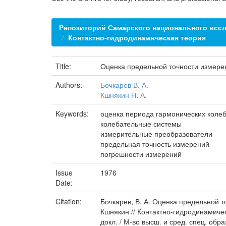
Репозиторий Самарского национального иссл
Контактно-гидродинамическая теория
Title:
Оценка предельной точности измере
Authors:
Бочкарев В. А.
Кшнякин Н. А.
Keywords:
оценка периода гармонических коле
колебательные системы
измерительные преобразователи
предельная точность измерений
погрешности измерений
Issue
1976
Date:
Citation:
Бочкарев, В. А. Оценка предельной т
Кшнякин // Контактно-гидродинамическ
докл. / М-во высш. и сред. спец. об