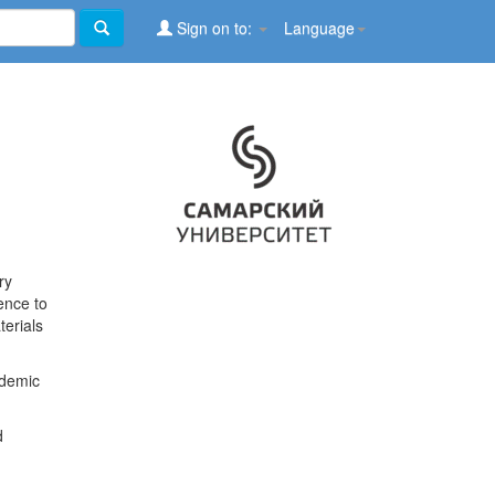
Sign on to:
Language
ry
ence to
terials
ademic
d