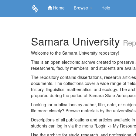
Home
Browse
Help
Skip
navigation
Samara University
Rep
Welcome to the Samara University repository!
This is an open electronic archive created to preserve a
researchers, faculty members, and students are avail
The repository contains dissertations, research articl
documents. The collections cover a wide range of fiel
history, linguistics, mathematics, and ecology. The archi
prepared during the period of Samara State Aerospace
Looking for publications by author, title, date, or subje
life more closely? Browse materials by the universityâs
Descriptions of all publications and articles available in
students can log in via the menu "Login -> My Resourc
Use the archive for study, research, and professional