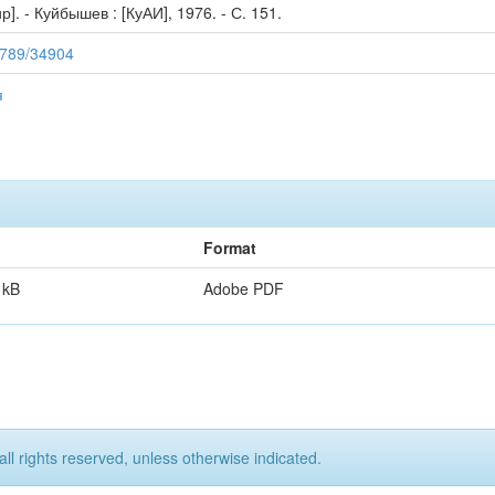
р]. - Куйбышев : [КуАИ], 1976. - С. 151.
56789/34904
я
Format
 kB
Adobe PDF
all rights reserved, unless otherwise indicated.