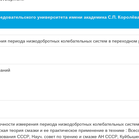
едовательского университета имени академика С.П. Королёв
ния периода низкодобротных колебательных систем в переходном
баний
очности измерения периода низкодобротных колебательных систем в
ая теория смазки и ее практическое применение в технике : Всесоюз
разования СССР, Науч. совет по трению и смазке АН СССР, Куйбышев