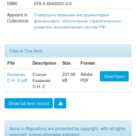
ISBN:
978-5-6043023-3-0
Appears in
Совершенствование инструментария
Collections:
финансового обеспечения стратегического
развития экономических систем РФ
Files in This Item:
File
Description
Size
Format
Казакова
Статья
237.95
Adobe
View/Open
О.Н.-2.pdf
Казакова
kB
PDF
О.Н. 2
Show full item record
Items in Repository are protected by copyright, with all rights
reserved, unless otherwise indicated.