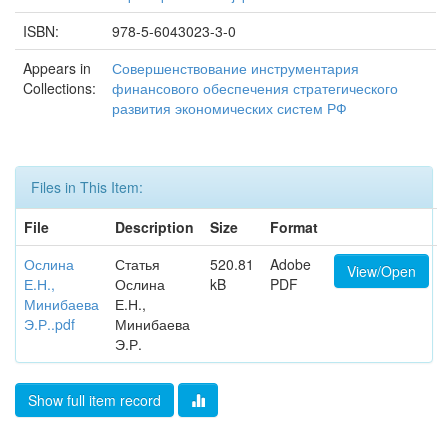
ISBN:
978-5-6043023-3-0
Appears in
Совершенствование инструментария
Collections:
финансового обеспечения стратегического
развития экономических систем РФ
Files in This Item:
File
Description
Size
Format
Ослина
Статья
520.81
Adobe
View/Open
Е.Н.,
Ослина
kB
PDF
Минибаева
Е.Н.,
Э.Р..pdf
Минибаева
Э.Р.
Show full item record