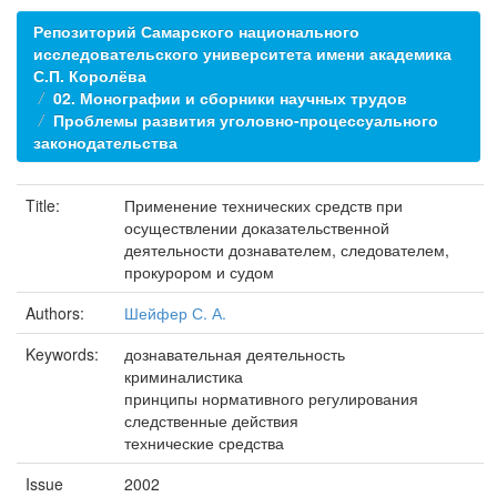
Репозиторий Самарского национального
исследовательского университета имени академика
С.П. Королёва
02. Монографии и сборники научных трудов
Проблемы развития уголовно-процессуального
законодательства
Title:
Применение технических средств при
осуществлении доказательственной
деятельности дознавателем, следователем,
прокурором и судом
Authors:
Шейфер С. А.
Keywords:
дознавательная деятельность
криминалистика
принципы нормативного регулирования
следственные действия
технические средства
Issue
2002