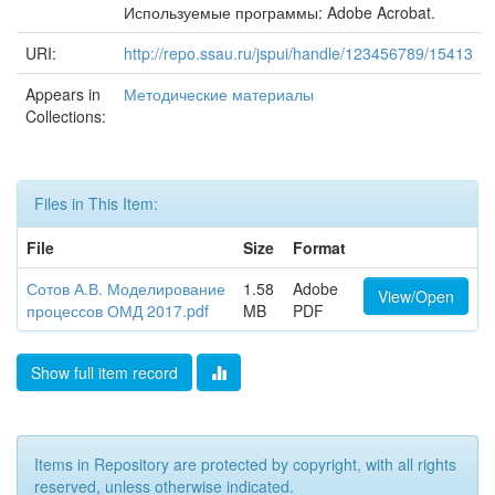
Используемые программы: Adobe Acrobat.
URI:
http://repo.ssau.ru/jspui/handle/123456789/15413
Appears in
Методические материалы
Collections:
Files in This Item:
File
Size
Format
Сотов А.В. Моделирование
1.58
Adobe
View/Open
процессов ОМД 2017.pdf
MB
PDF
Show full item record
Items in Repository are protected by copyright, with all rights
reserved, unless otherwise indicated.