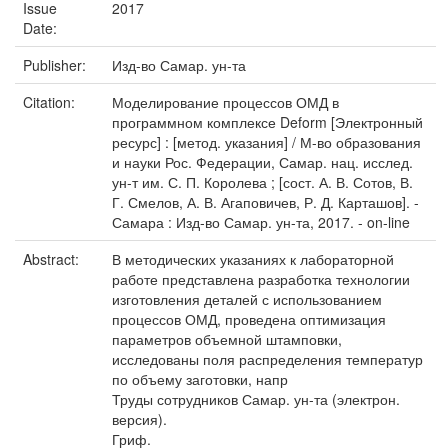
Issue
2017
Date:
Publisher:
Изд-во Самар. ун-та
Citation:
Моделирование процессов ОМД в
программном комплексе Deform [Электронный
ресурс] : [метод. указания] / М-во образования
и науки Рос. Федерации, Самар. нац. исслед.
ун-т им. С. П. Королева ; [сост. А. В. Сотов, В.
Г. Смелов, А. В. Агаповичев, Р. Д. Карташов]. -
Самара : Изд-во Самар. ун-та, 2017. - on-line
Abstract:
В методических указаниях к лабораторной
работе представлена разработка технологии
изготовления деталей с использованием
процессов ОМД, проведена оптимизация
параметров объемной штамповки,
исследованы поля распределения температур
по объему заготовки, напр
Труды сотрудников Самар. ун-та (электрон.
версия).
Гриф.