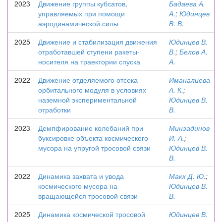
2023
Движение группы кубсатов,
Бадаева А.
управляемых при помощи
А.
;
Юдинцев
аэродинамической силы
В. В.
2025
Движение и стабилизация движения
Юдинцев В.
отработавшей ступени ракеты-
В.
;
Белов А.
носителя на траектории спуска
А.
2022
Движение отделяемого отсека
Иманалиева
орбитального модуля в условиях
А. К.
;
наземной экспериментальной
Юдинцев В.
отработки
В.
2023
Демпфирование колебаний при
Минзадинов
буксировке объекта космического
И. А.
;
мусора на упругой тросовой связи
Юдинцев В.
В.
2022
Динамика захвата и увода
Макк Д. Ю.
;
космического мусора на
Юдинцев В.
вращающейся тросовой связи
В.
2025
Динамика космической тросовой
Юдинцев В.