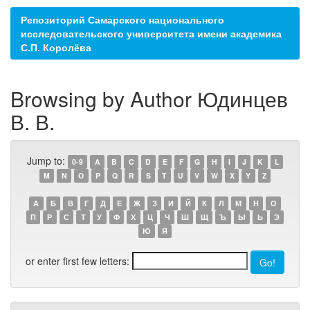
Репозиторий Самарского национального
исследовательского университета имени академика
С.П. Королёва
Browsing by Author Юдинцев
В. В.
Jump to:
0-9
A
B
C
D
E
F
G
H
I
J
K
L
M
N
O
P
Q
R
S
T
U
V
W
X
Y
Z
А
Б
В
Г
Д
Е
Ж
З
И
Й
К
Л
М
Н
О
П
Р
С
Т
У
Ф
Х
Ц
Ч
Ш
Щ
Ъ
Ы
Ь
Э
Ю
Я
or enter first few letters: