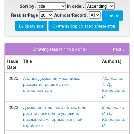
Sort by:
In order:
Results/Page
Authors/Record:
Showing results 1 to 20 of 37
next >
Issue
Title
Author(s)
Date
2025
Анализ движения механизма
Абайханов
раскрытия решетчатого
А. Д.
;
стабилизатора
Юдинцев В.
В.
2022
Движение головного обтекателя
Моисеенко
ракеты-носителя в условиях
В. Н.
;
наземной экспериментальной
Юдинцев В.
отработки
В.