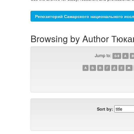
Репозиторий Самарского национального иссл
Browsing by Author Тюка
Jump to:
0-9
A
B
А
Б
В
Г
Д
Е
Ж
Sort by: