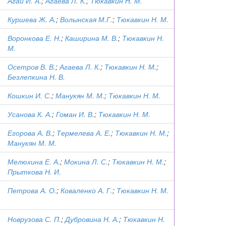
Агай И. А.
;
Агаева Л. К.
;
Тюкавкин Н. М.
Куршева Ж. А.
;
Волынская М.Г.
;
Тюкавкин Н. М.
Воронкова Е. Н.
;
Каширина М. В.
;
Тюкавкин Н.
М.
Осетров В. В.
;
Агаева Л. К.
;
Тюкавкин Н. М.
;
Безлепкина Н. В.
Кошкин И. С.
;
Манукян М. М.
;
Тюкавкин Н. М.
Усанова К. А.
;
Гоман И. В.
;
Тюкавкин Н. М.
Егорова А. В.
;
Термелева А. Е.
;
Тюкавкин Н. М.
;
Манукян М. М.
Мелюхина Е. А.
;
Мокина Л. С.
;
Тюкавкин Н. М.
;
Прыткова Н. И.
Петрова А. О.
;
Коваленко А. Г.
;
Тюкавкин Н. М.
Новрузова С. П.
;
Дубровина Н. А.
;
Тюкавкин Н.