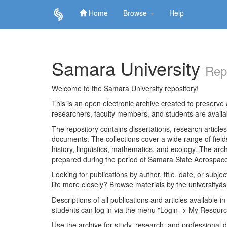
Home
Browse
Help
Skip
navigation
Samara University
Rep
Welcome to the Samara University repository!
This is an open electronic archive created to preserve a
researchers, faculty members, and students are avail
The repository contains dissertations, research articl
documents. The collections cover a wide range of fiel
history, linguistics, mathematics, and ecology. The archi
prepared during the period of Samara State Aerospace
Looking for publications by author, title, date, or subje
life more closely? Browse materials by the universityâs
Descriptions of all publications and articles available in
students can log in via the menu "Login -> My Resourc
Use the archive for study, research, and professional