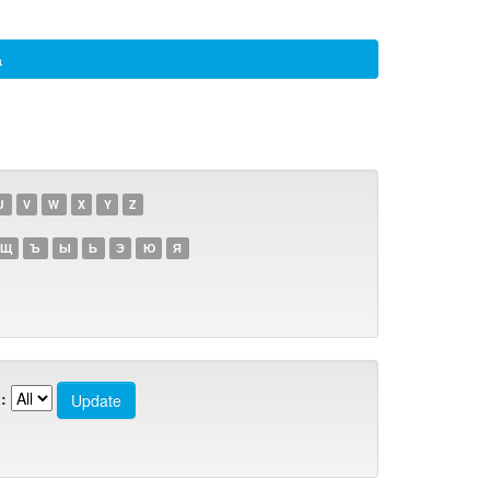
а
U
V
W
X
Y
Z
Щ
Ъ
Ы
Ь
Э
Ю
Я
: