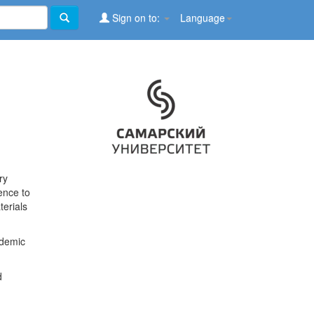
Sign on to:
Language
ry
ence to
terials
ademic
d