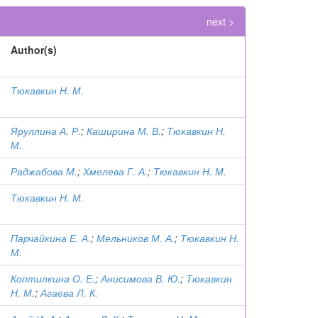
next >
Author(s)
Тюкавкин Н. М.
Яруллина А. Р.
;
Каширина М. В.
;
Тюкавкин Н.
М.
Раджабова М.
;
Хмелева Г. А.
;
Тюкавкин Н. М.
Тюкавкин Н. М.
Парчайкина Е. А.
;
Мельников М. А.
;
Тюкавкин Н.
М.
Коптилкина О. Е.
;
Анисимова В. Ю.
;
Тюкавкин
Н. М.
;
Агаева Л. К.