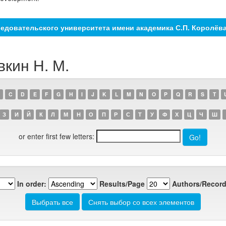
едовательского университета имени академика С.П. Королёв
вкин Н. М.
C
D
E
F
G
H
I
J
K
L
M
N
O
P
Q
R
S
T
З
И
Й
К
Л
М
Н
О
П
Р
С
Т
У
Ф
Х
Ц
Ч
Ш
or enter first few letters:
In order:
Results/Page
Authors/Record