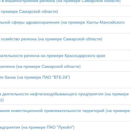
й в машиностроении региона (на примере Самарской области)
 примере Самарской области)
альной сферы здравоохранения (на примере Ханты-Мансийского
 хозяйство региона (на примере Самарской области)
кательности региона на примере Краснодарского края
 региона (на примере Самарской области)
ти банка (на примере ПАО "ВТБ 24")
ов деятельности нефтегазодобывающего предприятия (на примере
))
вание инвестиционной привлекательности территорий (на примере
едприятия (на примере ПАО "Лукойл")