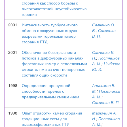
сгорания как способ борьбы с
высокочастотной неустойчивостью
горения
2001
Интенсивность турбулентного
Савченко О.
обмена в закрученных струях
В.
;
Савченко
вихревыми горелками камер
В. П.
сгорания ГТД
2001
Обеспечение безотрывности
Савченко В.
потоков в диффузорных каналах
П.
;
Постников
форсажных камер с лепестковыми
А. М.
;
Цыбизов
смесителями за счет поперечных
Ю. И.
составляющих скорости
1998
Определение пропускной
Анисимов В.
способности горелок с
М.
;
Постников
предварительным смешением
А. М.
;
Савченко В. П.
1998
Опыт отработки камер сгорания
Маркушин А.
традиционных схем для
Н.
;
Постников
высокоэффективных ГТУ
А. М.
;