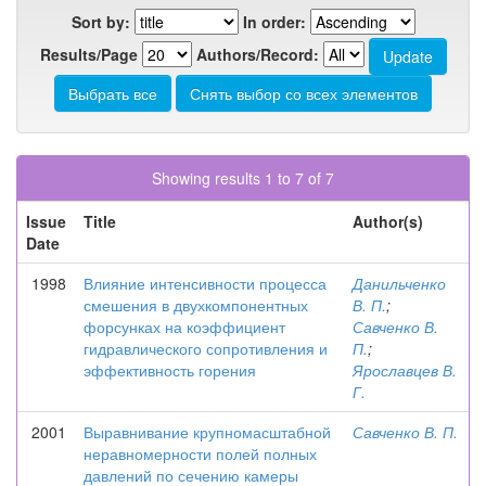
Sort by:
In order:
Results/Page
Authors/Record:
Showing results 1 to 7 of 7
Issue
Title
Author(s)
Date
1998
Влияние интенсивности процесса
Данильченко
смешения в двухкомпонентных
В. П.
;
форсунках на коэффициент
Савченко В.
гидравлического сопротивления и
П.
;
эффективность горения
Ярославцев В.
Г.
2001
Выравнивание крупномасштабной
Савченко В. П.
неравномерности полей полных
давлений по сечению камеры