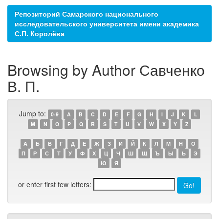
Репозиторий Самарского национального
исследовательского университета имени академика
С.П. Королёва
Browsing by Author Савченко
В. П.
Jump to:
0-9
A
B
C
D
E
F
G
H
I
J
K
L
M
N
O
P
Q
R
S
T
U
V
W
X
Y
Z
А
Б
В
Г
Д
Е
Ж
З
И
Й
К
Л
М
Н
О
П
Р
С
Т
У
Ф
Х
Ц
Ч
Ш
Щ
Ъ
Ы
Ь
Э
Ю
Я
or enter first few letters: