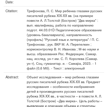
Date:
Citation:
Трифонова, П. С. Мир ребенка глазами русских
писателей рубежа XIX-XX вв. (на примере
повести А. Л.Толстой (Бостром) "Два мирка" :
вып. квалификац. работа по направлению
подгот. 44.03.01D Педагогическое образование
(уровень бакалавриата), направленность
(профиль) "Русский язык и литература" / П. С.
Трифонова ; рук. ВКР М. А. Перепелкин ;
нормоконтролер В. Н. Иванова ; М-во науки и
высш. образования Рос. Федерации, Самар.
нац. исслед. ун-т им. С. П. Королева (Самар.
ун-т), Соц.-гуманитар. и. - Самаpа, 2023. - 1
файл (0,6 Мб). - Текст : электронный
Abstract:
Объект исследования – мир ребенка глазами
русских писателей рубежа XIX-XX вв. Предмет
исследования – особенности изображения
детей в произведениях русских писателей
рубежа XIX-XX вв., в частности – в повести А. Л.
Толстой (Бостром) «Два мирка». Цель работы –
выявление и описание объема и структуры