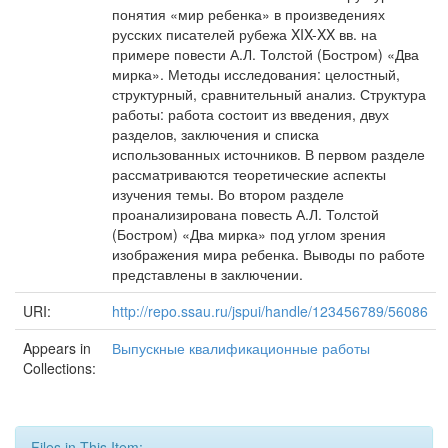
понятия «мир ребенка» в произведениях
русских писателей рубежа XIX-XX вв. на
примере повести А.Л. Толстой (Бостром) «Два
мирка». Методы исследования: целостный,
структурный, сравнительный анализ. Структура
работы: работа состоит из введения, двух
разделов, заключения и списка
использованных источников. В первом разделе
рассматриваются теоретические аспекты
изучения темы. Во втором разделе
проанализирована повесть А.Л. Толстой
(Бостром) «Два мирка» под углом зрения
изображения мира ребенка. Выводы по работе
представлены в заключении.
URI:
http://repo.ssau.ru/jspui/handle/123456789/56086
Appears in
Выпускные квалификационные работы
Collections:
Files in This Item: