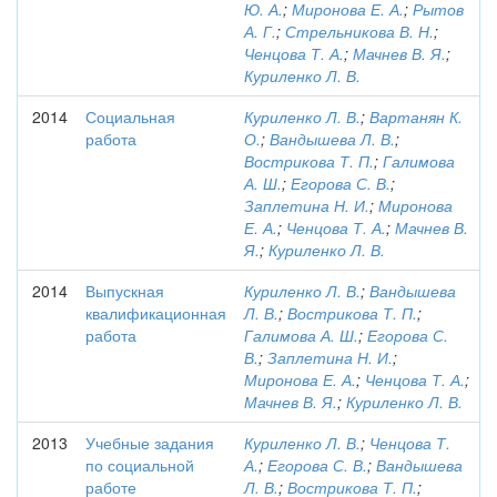
Ю. А.
;
Миронова Е. А.
;
Рытов
А. Г.
;
Стрельникова В. Н.
;
Ченцова Т. А.
;
Мачнев В. Я.
;
Куриленко Л. В.
2014
Социальная
Куриленко Л. В.
;
Вартанян К.
работа
О.
;
Вандышева Л. В.
;
Вострикова Т. П.
;
Галимова
А. Ш.
;
Егорова С. В.
;
Заплетина Н. И.
;
Миронова
Е. А.
;
Ченцова Т. А.
;
Мачнев В.
Я.
;
Куриленко Л. В.
2014
Выпускная
Куриленко Л. В.
;
Вандышева
квалификационная
Л. В.
;
Вострикова Т. П.
;
работа
Галимова А. Ш.
;
Егорова С.
В.
;
Заплетина Н. И.
;
Миронова Е. А.
;
Ченцова Т. А.
;
Мачнев В. Я.
;
Куриленко Л. В.
2013
Учебные задания
Куриленко Л. В.
;
Ченцова Т.
по социальной
А.
;
Егорова С. В.
;
Вандышева
работе
Л. В.
;
Вострикова Т. П.
;