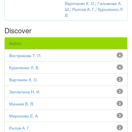
Вартанян К. О.
;
Галимова А.
Ш.
;
Рытов А. Г.
;
Куриленко Л.
В.
Discover
Author
Вострикова Т. П.
4
Куриленко Л. В.
4
Вартанян К. О.
3
Заплетина Н. И.
3
Мачнев В. Я.
3
Миронова Е. А.
3
Рытов А. Г.
2