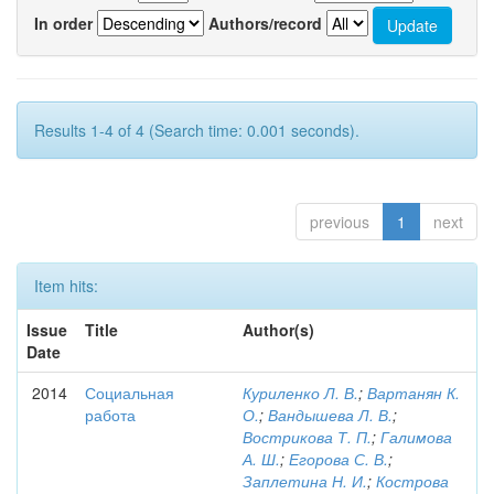
In order
Authors/record
Results 1-4 of 4 (Search time: 0.001 seconds).
previous
1
next
Item hits:
Issue
Title
Author(s)
Date
2014
Социальная
Куриленко Л. В.
;
Вартанян К.
работа
О.
;
Вандышева Л. В.
;
Вострикова Т. П.
;
Галимова
А. Ш.
;
Егорова С. В.
;
Заплетина Н. И.
;
Кострова