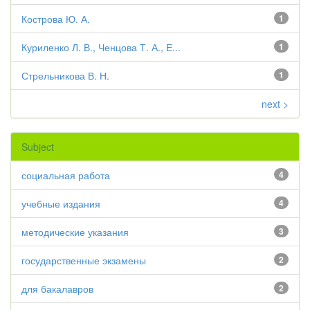
Кострова Ю. А.
1
Куриленко Л. В., Ченцова Т. А., Е...
1
Стрельникова В. Н.
1
next >
Subject
социальная работа
4
учебные издания
4
методические указания
3
государственные экзамены
2
для бакалавров
2