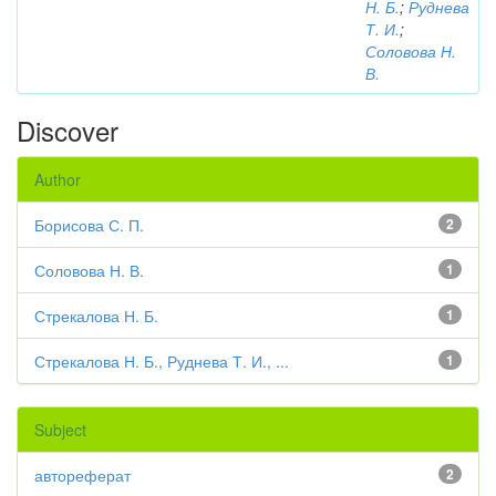
Н. Б.
;
Руднева
Т. И.
;
Соловова Н.
В.
Discover
Author
Борисова С. П.
2
Соловова Н. В.
1
Стрекалова Н. Б.
1
Стрекалова Н. Б., Руднева Т. И., ...
1
Subject
автореферат
2