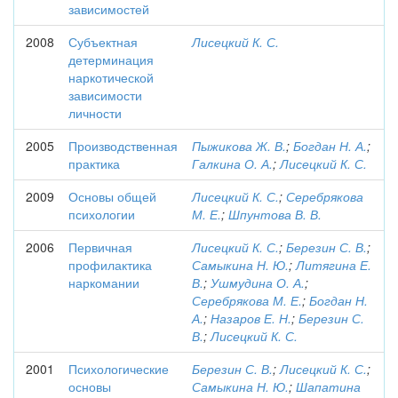
зависимостей
2008
Субъектная
Лисецкий К. С.
детерминация
наркотической
зависимости
личности
2005
Производственная
Пыжикова Ж. В.
;
Богдан Н. А.
;
практика
Галкина О. А.
;
Лисецкий К. С.
2009
Основы общей
Лисецкий К. С.
;
Серебрякова
психологии
М. Е.
;
Шпунтова В. В.
2006
Первичная
Лисецкий К. С.
;
Березин С. В.
;
профилактика
Самыкина Н. Ю.
;
Литягина Е.
наркомании
В.
;
Ушмудина О. А.
;
Серебрякова М. Е.
;
Богдан Н.
А.
;
Назаров Е. Н.
;
Березин С.
В.
;
Лисецкий К. С.
2001
Психологические
Березин С. В.
;
Лисецкий К. С.
;
основы
Самыкина Н. Ю.
;
Шапатина