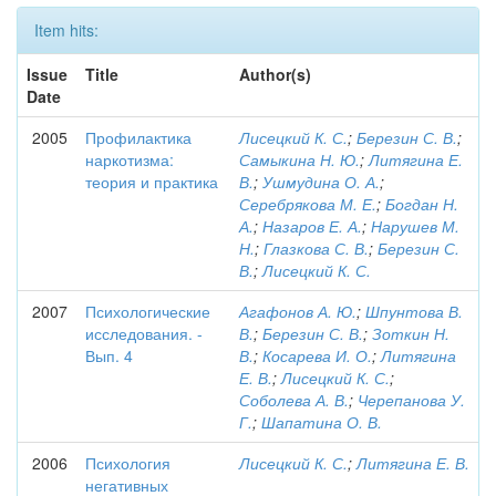
Item hits:
Issue
Title
Author(s)
Date
2005
Профилактика
Лисецкий К. С.
;
Березин С. В.
;
наркотизма:
Самыкина Н. Ю.
;
Литягина Е.
теория и практика
В.
;
Ушмудина О. А.
;
Серебрякова М. Е.
;
Богдан Н.
А.
;
Назаров Е. А.
;
Нарушев М.
Н.
;
Глазкова С. В.
;
Березин С.
В.
;
Лисецкий К. С.
2007
Психологические
Агафонов А. Ю.
;
Шпунтова В.
исследования. -
В.
;
Березин С. В.
;
Зоткин Н.
Вып. 4
В.
;
Косарева И. О.
;
Литягина
Е. В.
;
Лисецкий К. С.
;
Соболева А. В.
;
Черепанова У.
Г.
;
Шапатина О. В.
2006
Психология
Лисецкий К. С.
;
Литягина Е. В.
негативных