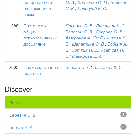
профилактики
О. В.
;
Зинченко О. П.
;
Березин
наркомании в
С. В.
;
Лисецкий К. С.
семье
1999
Программы
Лаврова О. В.
;
Лисецкий К. С.
;
общих
Березин С. В.
;
Лаврова О. В.
;
психологических
Агафонов А. Ю.
;
Пыжикова Ж.
дисциплин
В.
;
Шапатина О. В.
;
Бобкин А.
Е.
;
Зоткин Н. В.
;
Усатова Н.
В.
;
Макарова Е. И.
2005
Производственная
Богдан Н. А.
;
Лисецкий К. С.
практика
Discover
Author
Березин С. В.
8
Богдан Н. А.
6