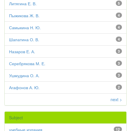
Литягина Е. В.
5
Пыжикова Ж. В.
4
Самыкина Н. Ю.
4
Шапатина О. В.
4
Назаров Е. А.
3
Серебрякова М. Е.
3
Ушмудина О. А.
3
Агафонов А. Ю.
2
next >
Subject
учебные издания
12