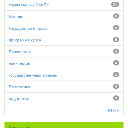
труды ученых СамГУ
31
История
8
Государство и право
5
программа курса
5
Психология
4
психология
4
государственный экзамен
3
Педагогика
3
педагогика
3
next >
Date issued