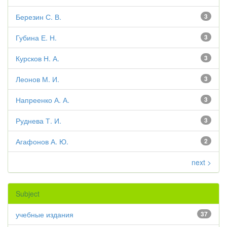
Березин С. В.
3
Губина Е. Н.
3
Курсков Н. А.
3
Леонов М. И.
3
Напреенко А. А.
3
Руднева Т. И.
3
Агафонов А. Ю.
2
next >
Subject
учебные издания
37