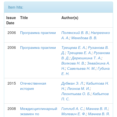
Item hits:
Issue
Title
Author(s)
Date
2006
Программа практики
Полянский В. В.
;
Напреенко
А. А.
;
Мехедова В. В.
2006
Программа практики
Трещева Е. А.
;
Рузанова В.
Д.
;
Трещева Е. А.
;
Рузанова
В. Д.
;
Дерюшкина Т. А.
;
Волкова Н. В.
;
Зевайкина А.
Н.
;
Савельева Н. М.
;
Губина
Е. Н.
2015
Отечественная
Дубман Э. Л.
;
Кабытова Н.
история
Н.
;
Леонов М. И.
;
Леонтьева О. Б.
;
Кабытов
П. С.
2008
Междисциплинарный
Готлиб А. С.
;
Мачнев В. Я.
;
экзамен по
Молевич Е. Ф.
;
Мачнев В. Я.