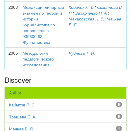
2008
Междисциплинарный
Кройчик Л. Е.
;
Симатова В.
экзамен по теории и
Н.
;
Захарченко Н. А.
;
истории
Макаровская Н. В.
;
Мачнев
журналистики по
В. Я.
направлению
030600.62
Журналистика
2005
Методология
Руднева Т. И.
педагогического
исследования
Discover
Author
Кабытов П. С.
6
Трещева Е. А.
5
Мачнев В. Я.
4