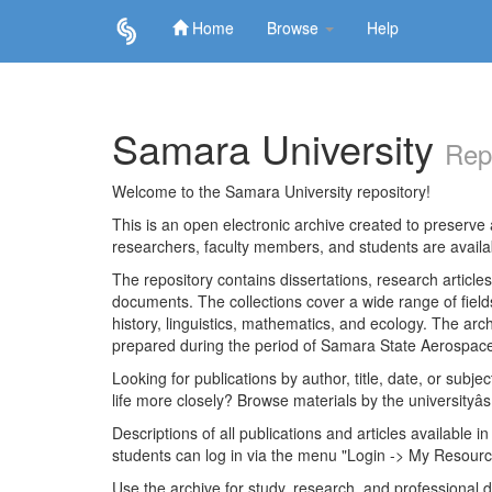
Home
Browse
Help
Skip
navigation
Samara University
Rep
Welcome to the Samara University repository!
This is an open electronic archive created to preserve a
researchers, faculty members, and students are avail
The repository contains dissertations, research articl
documents. The collections cover a wide range of fiel
history, linguistics, mathematics, and ecology. The archi
prepared during the period of Samara State Aerospace
Looking for publications by author, title, date, or subje
life more closely? Browse materials by the universityâs
Descriptions of all publications and articles available in
students can log in via the menu "Login -> My Resourc
Use the archive for study, research, and professional