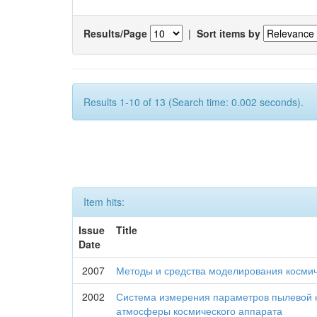
Results/Page
|
Sort items by
Results 1-10 of 13 (Search time: 0.002 seconds).
Item hits:
Issue
Title
Date
2007
Методы и средства моделирования космич
2002
Система измерения параметров пылевой 
атмосферы космического аппарата