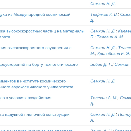
Семкин Н. Д.
здуха из Международной космической
Тюфяков К. В.
;
Семк
Д.
ока высокоскоростных частиц на материалы
Семкин Н. Д.
;
Калае
арата
П.
;
Телегин А. М.
ния высокоскоростного соударения с
Семкин Н. Д.
;
Телег
М.
;
Кривобоков Е. Э.
роускорений на борту технологического
Бобин Д. Г.
;
Семкин 
иментов в институте космического
Семкин Н. Д.
нного аэрокосмического университета
в в условиях воздействия
Телегин А. М.
;
Семк
Д.
та надувной пленочной конструкции
Семкин Н. Д.
;
Петру
А.
духа из модуля космического аппарата
Занин А. Н.
;
Воронов