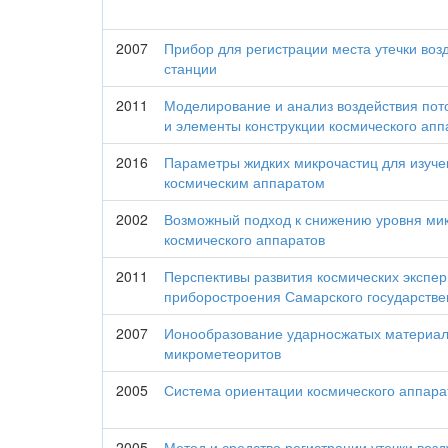
2007
Прибор для регистрации места утечки во
станции
2011
Моделирование и анализ воздействия пот
и элементы конструкции космического апп
2016
Параметры жидких микрочастиц для изуче
космическим аппаратом
2002
Возможный подход к снижению уровня мик
космического аппаратов
2011
Перспективы развития космических экспер
приборостроения Самарского государстве
2007
Ионообразование ударносжатых материало
микрометеоритов
2005
Система ориентации космического аппара
2005
Метод и средство регистрации утечки воз