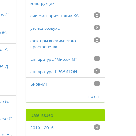
конструкции
ин Н.
системы ориентации КА
2
утечка воздуха
2
в М.
факторы космического
2
пространства
ин А.
аппаратура "Мираж-М"
1
Н. Д.
аппаратура ГРАВИТОН
1
Бион-М1
1
next >
ин Н.
Date issued
нин С.
2010 - 2016
4
 К. Е.
;