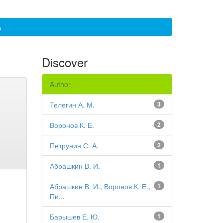
а
Discover
Author
Телегин А. М.
3
Воронов К. Е.
2
Петрунин С. А.
2
Абрашкин В. И.
1
Абрашкин В. И., Воронов К. Е.,
1
Пи...
Барышев Е. Ю.
1