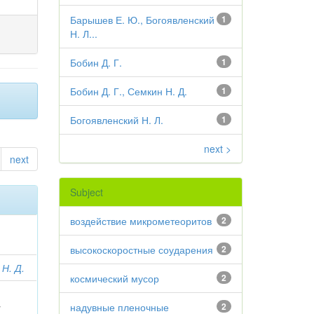
Барышев Е. Ю., Богоявленский
1
Н. Л...
Бобин Д. Г.
1
Бобин Д. Г., Семкин Н. Д.
1
Богоявленский Н. Л.
1
next >
next
Subject
воздействие микрометеоритов
2
высокоскоростные соударения
2
Н. Д.
космический мусор
2
надувные пленочные
2
;