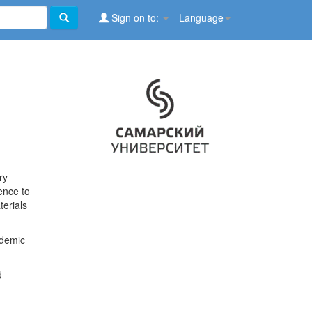
Sign on to:
Language
ry
ence to
terials
ademic
d