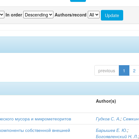
In order
Authors/record
previous
1
2
Author(s)
еского мусора и микрометеоритов
Гудков С. А.
;
Семкин 
компоненты собственной внешней
Барышев Е. Ю.
;
Богоявленский Н. Л.