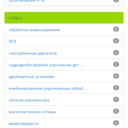
Шпатаковский А. Ф.
Subject
обработка микрошариками
2
ВТ9
1
газотурбинные двигатели
1
гидродробеструйное упрочнение дет...
1
дробометные установки
1
комбинированная упрочняющая обраб...
1
лопатки компрессора
1
малопластичные сплавы
1
микротвердость
1