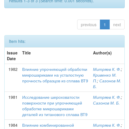
Results 1-3 of 3 (Search time: 0.001 seconds).
previous
1
next
Item hits:
Issue
Title
Author(s)
Date
1982
Влияние упрочняющей обработки
Митряев К. Ф.
;
микрошариками на усталостную
Кривенко М.
прочность образцов из сплава ВТ9
П.
;
Сазонов М.
Б.
1981
Исследование шероховатости
Митряев К. Ф.
;
поверхности при упрочняющей
Сазонов М. Б.
обработке микрошариками
деталей из титанового сплава ВТ9
1984
Влияние комбинированной
Митряев К. Ф.
;