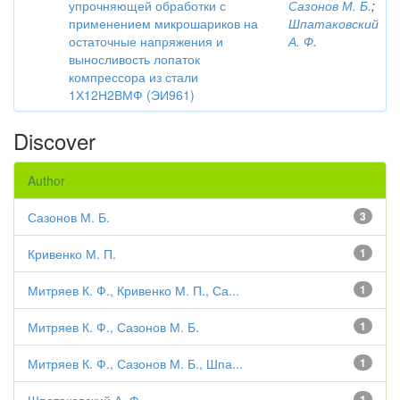
упрочняющей обработки с
Сазонов М. Б.
;
применением микрошариков на
Шпатаковский
остаточные напряжения и
А. Ф.
выносливость лопаток
компрессора из стали
1Х12Н2ВМФ (ЭИ961)
Discover
Author
Сазонов М. Б.
3
Кривенко М. П.
1
Митряев К. Ф., Кривенко М. П., Са...
1
Митряев К. Ф., Сазонов М. Б.
1
Митряев К. Ф., Сазонов М. Б., Шпа...
1
1