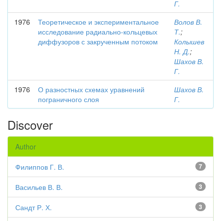
Г.
1976
Теоретическое и экспериментальное
Волов В.
исследование радиально-кольцевых
Т.
;
диффузоров с закрученным потоком
Колышев
Н. Д.
;
Шахов В.
Г.
1976
О разностных схемах уравнений
Шахов В.
пограничного слоя
Г.
Discover
Author
Филиппов Г. В.
7
Васильев В. В.
3
Сандт Р. Х.
3