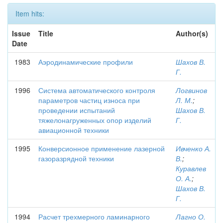
Item hits:
Issue
Title
Author(s)
Date
1983
Аэродинамические профили
Шахов В.
Г.
1996
Система автоматического контроля
Логвинов
параметров частиц износа при
Л. М.
;
проведении испытаний
Шахов В.
тяжелонагруженных опор изделий
Г.
авиационной техники
1995
Конверсионное применение лазерной
Ивченко А.
газоразрядной техники
В.
;
Куравлев
О. А.
;
Шахов В.
Г.
1994
Расчет трехмерного ламинарного
Лагно О.