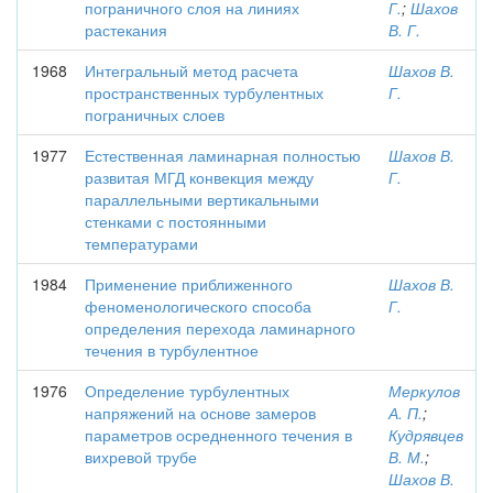
пограничного слоя на линиях
Г.
;
Шахов
растекания
В. Г.
1968
Интегральный метод расчета
Шахов В.
пространственных турбулентных
Г.
пограничных слоев
1977
Естественная ламинарная полностью
Шахов В.
развитая МГД конвекция между
Г.
параллельными вертикальными
стенками с постоянными
температурами
1984
Применение приближенного
Шахов В.
феноменологического способа
Г.
определения перехода ламинарного
течения в турбулентное
1976
Определение турбулентных
Меркулов
напряжений на основе замеров
А. П.
;
параметров осредненного течения в
Кудрявцев
вихревой трубе
В. М.
;
Шахов В.