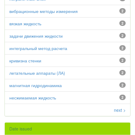
вибрационные методы измерения
2
вязкая жидкость
2
задачи движения жидкости
2
интегральный метод расчета
2
кривизна стенки
2
летательные аппараты (ЛА)
2
магнитная гидродинамика
2
несжимаемая жидкость
2
next >
Date issued