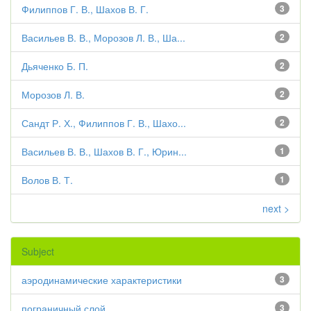
Филиппов Г. В., Шахов В. Г.
3
Васильев В. В., Морозов Л. В., Ша...
2
Дьяченко Б. П.
2
Морозов Л. В.
2
Сандт Р. Х., Филиппов Г. В., Шахо...
2
Васильев В. В., Шахов В. Г., Юрин...
1
Волов В. Т.
1
next >
Subject
аэродинамические характеристики
3
пограничный слой
3