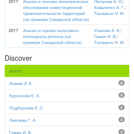
2017
Анализ и технико-экономическое
Петрова А. О.
;
обоснование инвестиционной
Коваленко А. Г.
;
привлекательности территорий
Тюкавкин Н. М.
(на примере Самарской области)
2017
Анализ и оценка налогового
Усанова К. А.
;
потенциала региона (на
Гоман И. В.
;
примере Самарской области)
Тюкавкин Н. М.
Discover
Author
Агаева Л. К.
6
Курносова Е. А.
5
Подборнова Е. С.
4
Хмелева Г. А.
4
Гоман И. В.
3