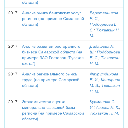
области)
2017
Анализ рынка банковских услуг
Веретенников
региона (на примере Самарской
Е. С.
;
области)
Подборнова Е.
С.
;
Тюкавкин Н.
М.
2017
Анализ развития ресторанного
Дадашева Л.
бизнеса Самарской области (на
Ш.
;
Подборнова
примере ЗАО Ресторан “Русская
Е. С.
;
Тюкавкин
охота”)
Н. М.
2017
Анализ регионального рынка
Фахрутдинова
труда (на примере Самарской
Е. И.
;
Каширина
области)
М. В.
;
Тюкавкин
Н. М.
2017
Экономическая оценка
Курманова С.
минерально-сырьевой базы
И.
;
Агаева Л. К.
;
региона (на примере Самарской
Тюкавкин Н. М.
области)