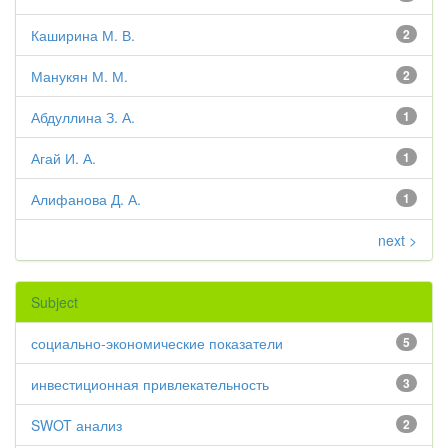
Каширина М. В.
2
Манукян М. М.
2
Абдуллина З. А.
1
Агай И. А.
1
Алифанова Д. А.
1
next >
Subject
социально-экономические показатели
5
инвестиционная привлекательность
3
SWOT анализ
2