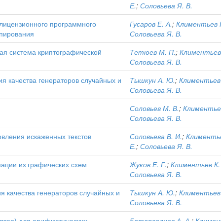
Е.
;
Соловьева Я. В.
лицензионного программного
Гусаров Е. А.
;
Климентьев К
опирования
Соловьева Я. В.
ая система криптографической
Тетюев М. П.
;
Климентьев 
Соловьева Я. В.
я качества генераторов случайных и
Тышкун А. Ю.
;
Климентьев 
Соловьева Я. В.
Соловьев М. В.
;
Климентьев
Соловьева Я. В.
овления искаженных текстов
Соловьева В. И.
;
Климентье
Е.
;
Соловьева Я. В.
ации из графических схем
Жуков Е. Г.
;
Климентьев К.
Соловьева Я. В.
я качества генераторов случайных и
Тышкун А. Ю.
;
Климентьев 
Соловьева Я. В.
ятор) для арифметических
Батаргалиев А. А.
;
Климен