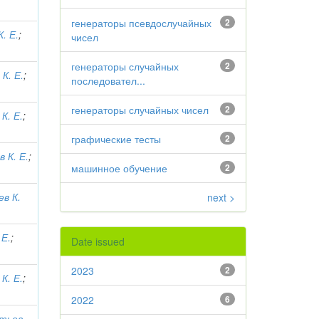
генераторы псевдослучайных
2
. Е.
;
чисел
генераторы случайных
2
К. Е.
;
последовател...
генераторы случайных чисел
2
К. Е.
;
графические тесты
2
 К. Е.
;
машинное обучение
2
в К.
next >
 Е.
;
Date issued
2023
2
К. Е.
;
2022
6
тьев