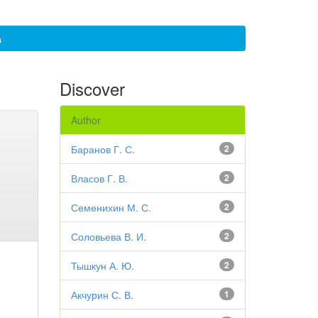
а
Discover
Author
Баранов Г. С.
2
Власов Г. В.
2
Семенихин М. С.
2
Соловьева В. И.
2
Тышкун А. Ю.
2
Акчурин С. В.
1