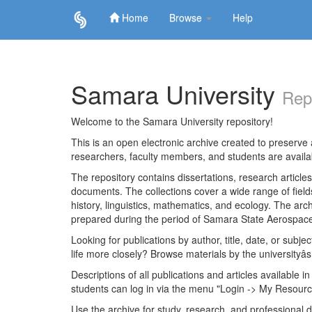
Home
Browse
Help
Skip
navigation
Samara University
Rep
Welcome to the Samara University repository!
This is an open electronic archive created to preserve a
researchers, faculty members, and students are avail
The repository contains dissertations, research articl
documents. The collections cover a wide range of fiel
history, linguistics, mathematics, and ecology. The archi
prepared during the period of Samara State Aerospace
Looking for publications by author, title, date, or subje
life more closely? Browse materials by the universityâs
Descriptions of all publications and articles available in
students can log in via the menu "Login -> My Resourc
Use the archive for study, research, and professional