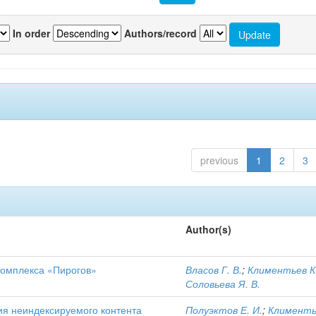
In order
Authors/record
previous
1
2
3
Author(s)
комплекса «Пирогов»
Власов Г. В.
;
Климентьев К.
Соловьева Я. В.
ия неиндексируемого контента
Полуэктов Е. И.
;
Клименть