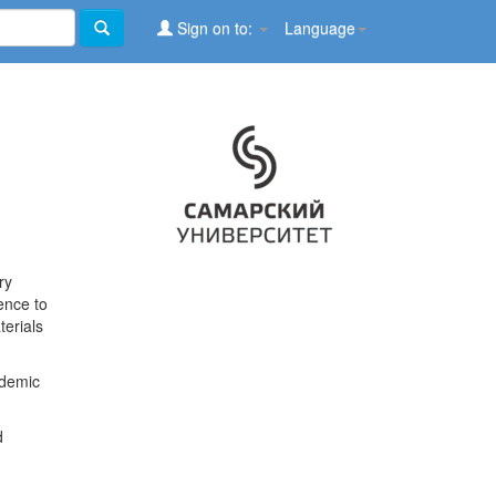
Sign on to:
Language
ry
ence to
terials
ademic
d