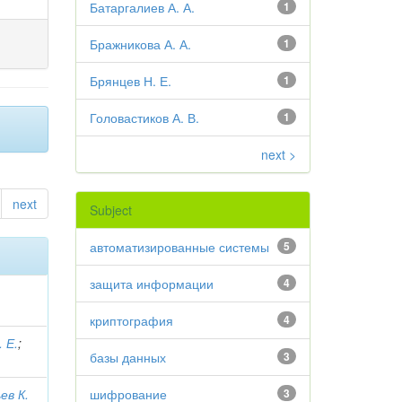
Батаргалиев А. А.
1
Бражникова А. А.
1
Брянцев Н. Е.
1
Головастиков А. В.
1
next >
next
Subject
автоматизированные системы
5
защита информации
4
криптография
4
 Е.
;
базы данных
3
ев К.
шифрование
3