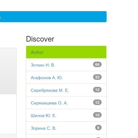
а
Discover
Author
Зоткин Н. В.
66
Агафонов А. Ю.
33
Серебрякова М. Е.
13
Сермакшева О. А.
12
Шилов Ю. Е.
10
Зорина С. В.
6