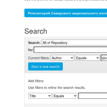
Репозиторий Самарского национального иссл
Search
Search:
for
Current filters:
Start a new search
Add filters:
Use filters to refine the search results.