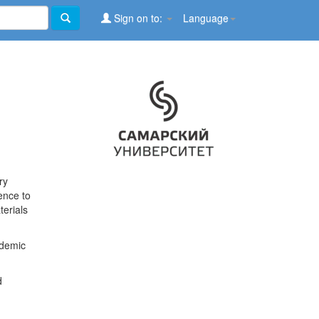
Sign on to:
Language
ry
ence to
terials
ademic
d