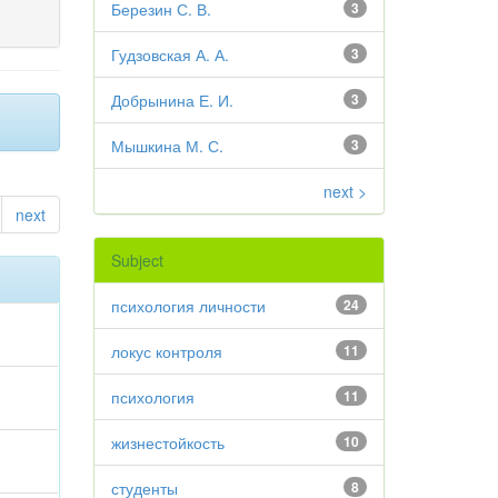
Березин С. В.
3
Гудзовская А. А.
3
Добрынина Е. И.
3
Мышкина М. С.
3
next >
next
Subject
психология личности
24
локус контроля
11
психология
11
жизнестойкость
10
студенты
8