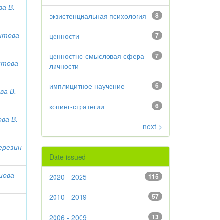
а В.
экзистенциальная психология
8
нтова
ценности
7
ценностно-смысловая сфера
7
нтова
личности
имплицитное научение
6
ва В.
копинг-стратегии
6
ва В.
next >
ерезин
Date issued
шова
2020 - 2025
115
2010 - 2019
57
2006 - 2009
13