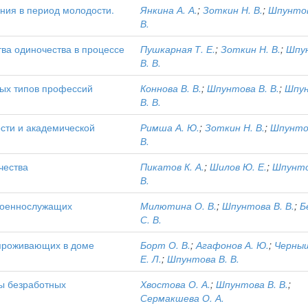
ния в период молодости.
Янкина А. А.
;
Зоткин Н. В.
;
Шпунтов
В.
ва одиночества в процессе
Пушкарная Т. Е.
;
Зоткин Н. В.
;
Шпу
В. В.
ных типов профессий
Коннова В. В.
;
Шпунтова В. В.
;
Шпу
В. В.
сти и академической
Римша А. Ю.
;
Зоткин Н. В.
;
Шпунто
В.
чества
Пикатов К. А.
;
Шилов Ю. Е.
;
Шпунто
В.
военнослужащих
Милютина О. В.
;
Шпунтова В. В.
;
Б
С. В.
 проживающих в доме
Борт О. В.
;
Агафонов А. Ю.
;
Черны
Е. Л.
;
Шпунтова В. В.
ы безработных
Хвостова О. А.
;
Шпунтова В. В.
;
Сермакшева О. А.