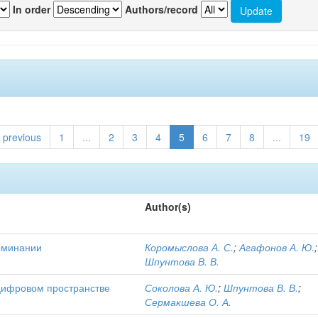
In order
Authors/record
previous
1
...
2
3
4
5
6
7
8
...
19
Author(s)
оминании
Коромыслова А. С.
;
Агафонов А. Ю.
;
Шпунтова В. В.
цифровом пространстве
Соколова А. Ю.
;
Шпунтова В. В.
;
Сермакшева О. А.