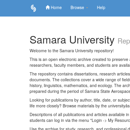
Home
Browse
Help
Skip
navigation
Samara University
Rep
Welcome to the Samara University repository!
This is an open electronic archive created to preserve a
researchers, faculty members, and students are avail
The repository contains dissertations, research articl
documents. The collections cover a wide range of fiel
history, linguistics, mathematics, and ecology. The archi
prepared during the period of Samara State Aerospace
Looking for publications by author, title, date, or subje
life more closely? Browse materials by the universityâs
Descriptions of all publications and articles available in
students can log in via the menu "Login -> My Resourc
Use the archive for study, research, and professional