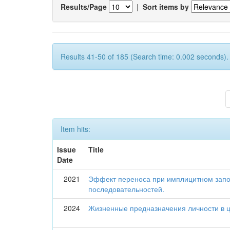
Results/Page
|
Sort items by
Results 41-50 of 185 (Search time: 0.002 seconds).
Item hits:
Issue
Title
Date
2021
Эффект переноса при имплицитном зап
последовательностей.
2024
Жизненные предназначения личности в 