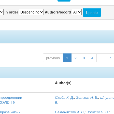
In order
Authors/record
previous
1
2
3
4
...
7
Author(s)
 преодолении
Скиба К. Д.
;
Зоткин Н. В.
;
Шпунто
COVID-19
В.
браза жизни.
Семенякина А. В.
;
Зоткин Н. В.
;