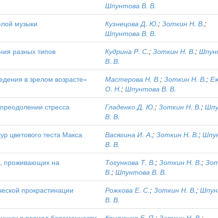
Шпунтова В. В.
елой музыки
Кузнецова Д. Ю.
;
Зоткин Н. В.
;
Шпунтова В. В.
ия разных типов
Кудрина Р. С.
;
Зоткин Н. В.
;
Шпун
В. В.
дения в зрелом возрасте»
Мастерова Н. В.
;
Зоткин Н. В.
;
Е
О. Н.
;
Шпунтова В. В.
 преодолении стресса
Гладенко Д. Ю.
;
Зоткин Н. В.
;
Шпу
В. В.
ур цветового теста Макса
Васягина И. А.
;
Зоткин Н. В.
;
Шпу
В. В.
а, проживающих на
Тогункова Т. В.
;
Зоткин Н. В.
;
Зот
В.
;
Шпунтова В. В.
ческой прокрастинации
Рожкова Е. С.
;
Зоткин Н. В.
;
Шпун
В. В.
енщин в период беременности
Кривченко Е. П.
;
Зоткин Н. В.
;