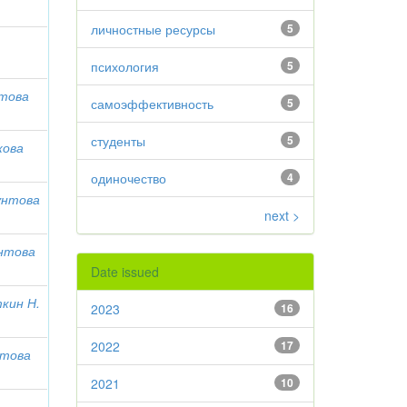
личностные ресурсы
5
психология
5
това
самоэффективность
5
студенты
5
жова
одиночество
4
нтова
next >
нтова
Date issued
кин Н.
2023
16
2022
17
това
2021
10