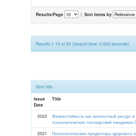
Results/Page
|
Sort items by
Results 1-10 of 65 (Search time: 0.003 seconds).
Item hits:
Issue
Title
Date
2022
Жизнестойкость как личностный ресурс в
психологических последствий пандемии 
2021
Психологические предикторы здорового о