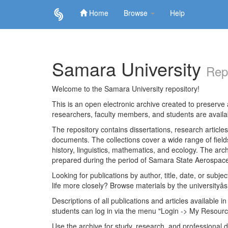
Home
Browse
Help
Skip
navigation
Samara University
Rep
Welcome to the Samara University repository!
This is an open electronic archive created to preserve a
researchers, faculty members, and students are avail
The repository contains dissertations, research articl
documents. The collections cover a wide range of fiel
history, linguistics, mathematics, and ecology. The archi
prepared during the period of Samara State Aerospace
Looking for publications by author, title, date, or subje
life more closely? Browse materials by the universityâs
Descriptions of all publications and articles available in
students can log in via the menu "Login -> My Resourc
Use the archive for study, research, and professional