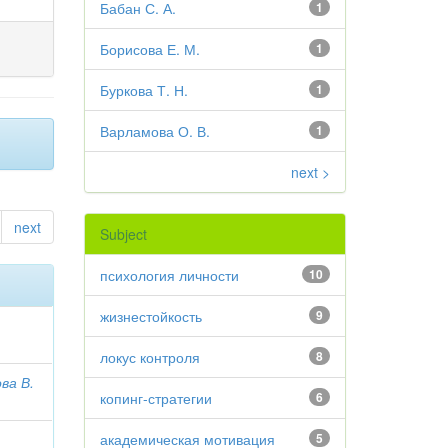
Бабан С. А.
1
Борисова Е. М.
1
Буркова Т. Н.
1
Варламова О. В.
1
next >
next
Subject
психология личности
10
жизнестойкость
9
локус контроля
8
ва В.
копинг-стратегии
6
академическая мотивация
5