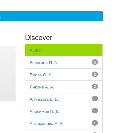
а
Discover
Author
Васягина И. А.
2
Ежова О. Н.
2
Янкина А. А.
2
Алмазова Е. В.
1
Анисимов П. Д.
1
Артамонова А. В.
1