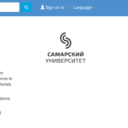
Sign on to:
Language
ry
ence to
terials
ademic
d