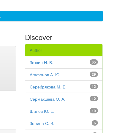
а
Discover
Author
Зоткин Н. В.
65
Агафонов А. Ю.
29
Серебрякова М. Е.
12
Сермакшева О. А.
12
Шилов Ю. Е.
10
Зорина С. В.
6