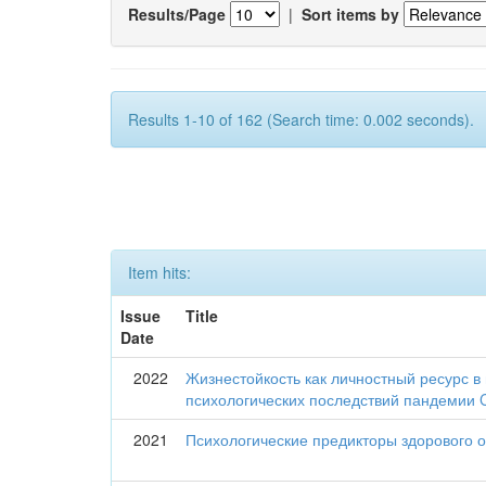
Results/Page
|
Sort items by
Results 1-10 of 162 (Search time: 0.002 seconds).
Item hits:
Issue
Title
Date
2022
Жизнестойкость как личностный ресурс в
психологических последствий пандемии 
2021
Психологические предикторы здорового о