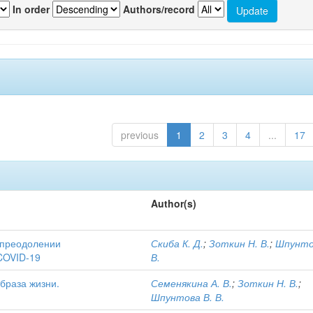
In order
Authors/record
previous
1
2
3
4
...
17
Author(s)
 преодолении
Скиба К. Д.
;
Зоткин Н. В.
;
Шпунто
COVID-19
В.
браза жизни.
Семенякина А. В.
;
Зоткин Н. В.
;
Шпунтова В. В.