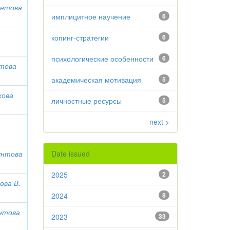
нтова
имплицитное научение
6
копинг-стратегии
6
психологические особенности
6
това
академическая мотивация
5
жова
личностные ресурсы
5
next >
нтова
Date issued
2025
2
ова В.
2024
8
нтова
2023
33