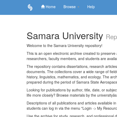
Home
Browse
Help
Skip
navigation
Samara University
Rep
Welcome to the Samara University repository!
This is an open electronic archive created to preserve a
researchers, faculty members, and students are avail
The repository contains dissertations, research articl
documents. The collections cover a wide range of fiel
history, linguistics, mathematics, and ecology. The archi
prepared during the period of Samara State Aerospace
Looking for publications by author, title, date, or subje
life more closely? Browse materials by the universityâs
Descriptions of all publications and articles available in
students can log in via the menu "Login -> My Resourc
Use the archive for study, research, and professional