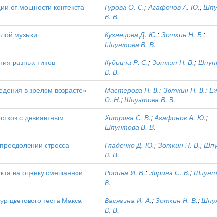
ии от мощности контекста
Гурова О. С.
;
Агафонов А. Ю.
;
Шпу
В. В.
елой музыки
Кузнецова Д. Ю.
;
Зоткин Н. В.
;
Шпунтова В. В.
ия разных типов
Кудрина Р. С.
;
Зоткин Н. В.
;
Шпун
В. В.
дения в зрелом возрасте»
Мастерова Н. В.
;
Зоткин Н. В.
;
Е
О. Н.
;
Шпунтова В. В.
стков с девиантным
Хитрова С. В.
;
Агафонов А. Ю.
;
Шпунтова В. В.
 преодолении стресса
Гладенко Д. Ю.
;
Зоткин Н. В.
;
Шпу
В. В.
кта на оценку смешанной
Родина И. В.
;
Зорина С. В.
;
Шпунт
В.
ур цветового теста Макса
Васягина И. А.
;
Зоткин Н. В.
;
Шпу
В. В.