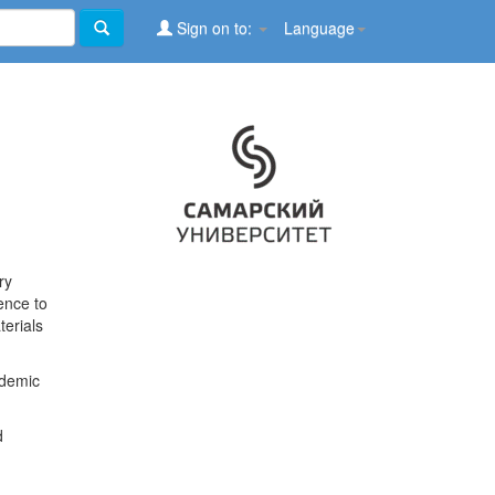
Sign on to:
Language
ry
ence to
terials
ademic
d