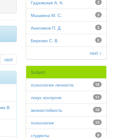
Гудзовская А. А.
3
Мышкина М. С.
3
Анисимов П. Д.
2
Березин С. В.
2
next >
next
Subject
психология личности
15
локус контроля
11
ва В.
жизнестойкость
10
психология
10
студенты
8