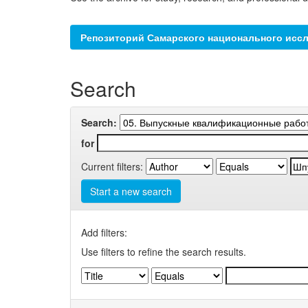
Репозиторий Самарского национального иссл
Search
Search:
for
Current filters:
Start a new search
Add filters:
Use filters to refine the search results.