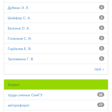
Дубман Э. Л.
4
Шейфер С. А.
4
Безгина О. А.
3
Голенков С. И.
3
Горбачев Е. В.
3
Заломкина Г. В.
3
next >
Subject
труды ученых СамГУ
89
автореферат
77