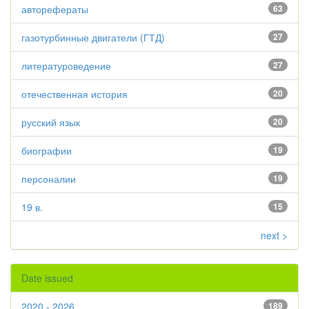
авторефераты
63
газотурбинные двигатели (ГТД)
27
литературоведение
27
отечественная история
20
русский язык
20
биографии
19
персоналии
19
19 в.
15
next >
Date issued
2020 - 2026
189