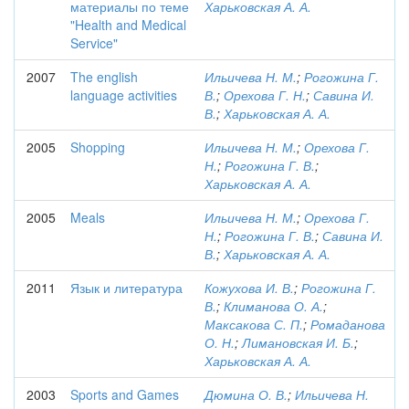
материалы по теме
Харьковская А. А.
"Health and Medical
Service"
2007
The english
Ильичева Н. М.
;
Рогожина Г.
language activities
В.
;
Орехова Г. Н.
;
Савина И.
В.
;
Харьковская А. А.
2005
Shopping
Ильичева Н. М.
;
Орехова Г.
Н.
;
Рогожина Г. В.
;
Харьковская А. А.
2005
Meals
Ильичева Н. М.
;
Орехова Г.
Н.
;
Рогожина Г. В.
;
Савина И.
В.
;
Харьковская А. А.
2011
Язык и литература
Кожухова И. В.
;
Рогожина Г.
В.
;
Климанова О. А.
;
Максакова С. П.
;
Ромаданова
О. Н.
;
Лимановская И. Б.
;
Харьковская А. А.
2003
Sports and Games
Дюмина О. В.
;
Ильичева Н.