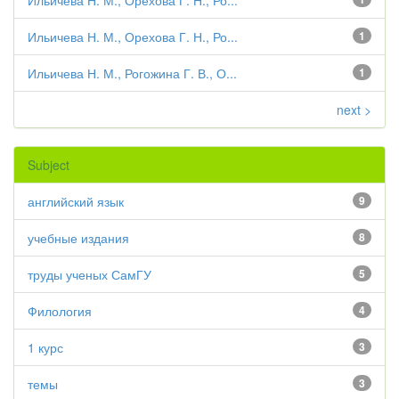
Ильичева Н. М., Орехова Г. Н., Ро...
Ильичева Н. М., Орехова Г. Н., Ро...
1
Ильичева Н. М., Рогожина Г. В., О...
1
next >
Subject
английский язык
9
учебные издания
8
труды ученых СамГУ
5
Филология
4
1 курс
3
темы
3