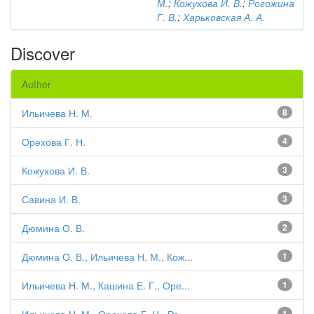
М.
;
Кожухова И. В.
;
Рогожина
Г. В.
;
Харьковская А. А.
Discover
Author
Ильичева Н. М.
8
Орехова Г. Н.
4
Кожухова И. В.
3
Савина И. В.
3
Дюмина О. В.
2
Дюмина О. В., Ильичева Н. М., Кож...
1
Ильичева Н. М., Кашина Е. Г., Оре...
1
1