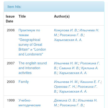
Item hits:
Issue
Title
Author(s)
Date
2006
Практикум по
Кожухова И. В.
;
Ильичева Н.
темам
М.
;
Рогожина Г. В.
;
"Geographical
Харьковская А. А.
survey of Great
Britain" и "London
and Londoners"
2007
The english sound
Ильичева Н. М.
;
Рогожина Г.
and intonation
В.
;
Савина И. В.
;
Куклина А.
activities
В.
;
Харьковская А. А.
2003
Family
Ильичева Н. М.
;
Кашина Е. Г.
;
Орехова Г. Н.
;
Рогожина Г.
В.
;
Харьковская А. А.
1999
Учебно-
Дюмина О. В.
;
Ильичева Н.
методические
М.
;
Рогожина Г. В.
;