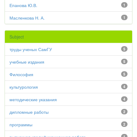
Епанова Ю.В.
1
Масленкова Н. А.
1
Subject
труды ученых СамГУ
5
учебные издания
5
Философия
5
культурология
4
методические указания
4
дипломные работы
2
программы
2
1