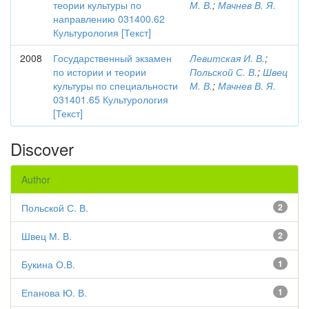
теории культуры по
М. В.
;
Мачнев В. Я.
направлению 031400.62
Культурология [Текст]
2008
Государственный экзамен
Левитская И. В.
;
по истории и теории
Польской С. В.
;
Швец
культуры по специальности
М. В.
;
Мачнев В. Я.
031401.65 Культурология
[Текст]
Discover
Author
Польской С. В.
2
Швец М. В.
2
Букина О.В.
1
Епанова Ю. В.
1