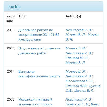
Item hits:
Issue
Title
Author(s)
Date
2008
Дипломная работа по
Левитская И. В.
;
специальности 031401.65
Мачнев В. Я.
;
Мачнев
Культурология
В. Я.
2009
Подготовка и оформление
Мачнев В. Я.
;
дипломных работ
Левитская И. В.
;
Епанова Ю. В.
;
Мачнев В. Я.
2014
Выпускная
Мачнев В. Я.
;
квалификационная работа
Левитская И. В.
;
Масленкова Н. А.
;
Епанова Ю.В.
;
Букина
О.В.
;
Мачнев В. Я.
2008
Междисциплинарный
Левитская И. В.
;
экзамен по истории и
Польской С. В.
;
Швец