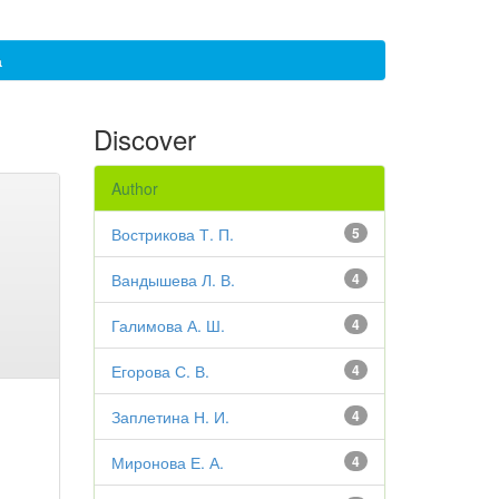
а
Discover
Author
Вострикова Т. П.
5
Вандышева Л. В.
4
Галимова А. Ш.
4
Егорова С. В.
4
Заплетина Н. И.
4
Миронова Е. А.
4