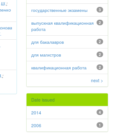
 Ш.
;
ленко
государственные экзамены
3
выпускная квалификационная
2
онова
работа
.
для бакалавров
2
.
для магистров
2
квалификационная работа
2
В.
;
next >
Date issued
2014
4
2006
1