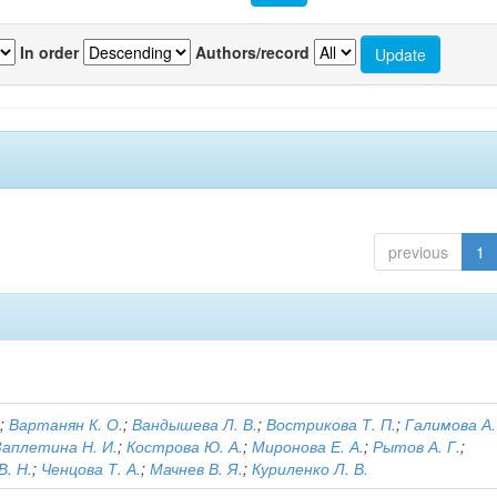
In order
Authors/record
previous
1
.
;
Вартанян К. О.
;
Вандышева Л. В.
;
Вострикова Т. П.
;
Галимова А.
Заплетина Н. И.
;
Кострова Ю. А.
;
Миронова Е. А.
;
Рытов А. Г.
;
. Н.
;
Ченцова Т. А.
;
Мачнев В. Я.
;
Куриленко Л. В.