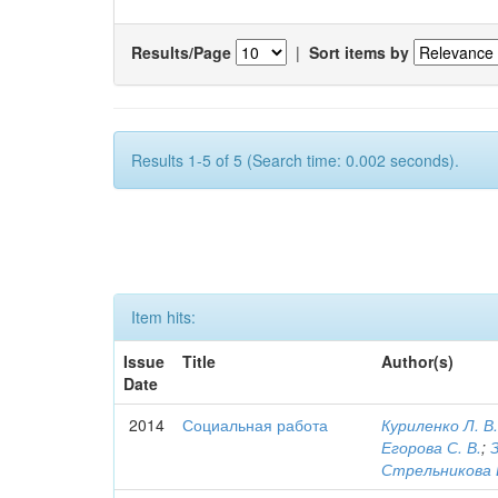
Results/Page
|
Sort items by
Results 1-5 of 5 (Search time: 0.002 seconds).
Item hits:
Issue
Title
Author(s)
Date
2014
Социальная работа
Куриленко Л. В
Егорова С. В.
;
Стрельникова В