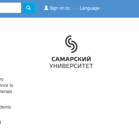
Sign on to:
Language
ry
ence to
terials
ademic
d