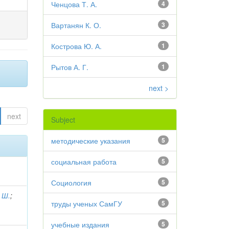
Ченцова Т. А.
4
Вартанян К. О.
3
Кострова Ю. А.
1
Рытов А. Г.
1
next >
next
Subject
методические указания
5
социальная работа
5
Социология
5
 Ш.
;
труды ученых СамГУ
5
учебные издания
5