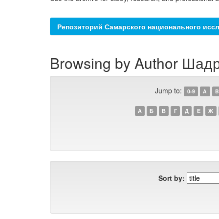
Репозиторий Самарского национального иссл
Browsing by Author Шадр
Jump to:
0-9
A
B
А
Б
В
Г
Д
Е
Ж
Sort by: