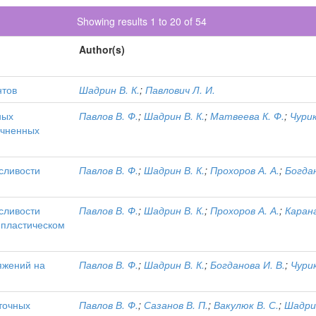
Showing results 1 to 20 of 54
Author(s)
нтов
Шадрин В. К.
;
Павлович Л. И.
ных
Павлов В. Ф.
;
Шадрин В. К.
;
Матвеева К. Ф.
;
Чурик
очненных
сливости
Павлов В. Ф.
;
Шадрин В. К.
;
Прохоров А. А.
;
Богдан
сливости
Павлов В. Ф.
;
Шадрин В. К.
;
Прохоров А. А.
;
Карана
пластическом
яжений на
Павлов В. Ф.
;
Шадрин В. К.
;
Богданова И. В.
;
Чурик
точных
Павлов В. Ф.
;
Сазанов В. П.
;
Вакулюк В. С.
;
Шадрин