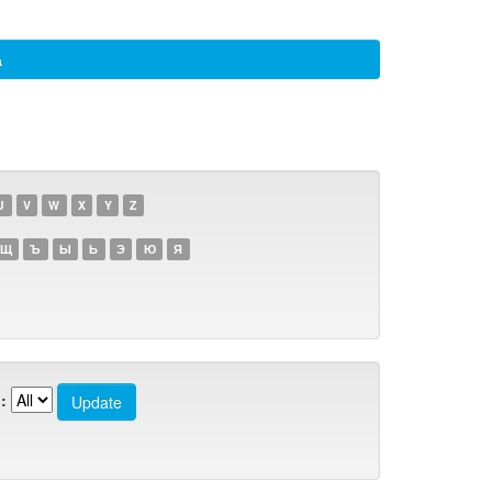
а
U
V
W
X
Y
Z
Щ
Ъ
Ы
Ь
Э
Ю
Я
: