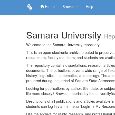
Home
Browse
Help
Skip
navigation
Samara University
Rep
Welcome to the Samara University repository!
This is an open electronic archive created to preserve a
researchers, faculty members, and students are avail
The repository contains dissertations, research articl
documents. The collections cover a wide range of fiel
history, linguistics, mathematics, and ecology. The archi
prepared during the period of Samara State Aerospace
Looking for publications by author, title, date, or subje
life more closely? Browse materials by the universityâs
Descriptions of all publications and articles available in
students can log in via the menu "Login -> My Resourc
Use the archive for study, research, and professional