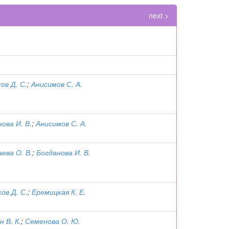
next >
ов Д. С.
;
Анисимов С. А.
ова И. В.
;
Анисимов С. А.
ева О. В.
;
Богданова И. В.
ов Д. С.
;
Еремицкая К. Е.
 В. К.
;
Семенова О. Ю.