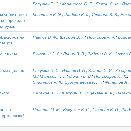
Вакулюк В. С.
;
Каранаева О. В.
;
Лежин С. М.
;
Павл
ны упрочнения
Костичев В. Э.
;
Шадрин В. К.
;
Сазанов В. В.
;
Нико
ых переходах
нагрузок
 факторов на
Павлов В. Ф.
;
Шадрин В. К.
;
Прохоров А. А.
;
Богдан
разцов
менением
Букатый А. С.
;
Лунин В. В.
;
Шадрин В. К.
;
Зотов Е
анизационно-
Вакулюк В. С.
;
Иванов В. Б.
;
Иванов С. И.
;
Казарин
М.
;
Мальков Г. Ф.
;
Минин Б. В.
;
Пономарев Ю. К.
;
Столяров А. К.
;
Сургутанова Ю. Н.
;
Филатов А. 
ского
Сазанов В. П.
;
Шадрин В. К.
;
Декань А. А.
;
Туманов
ины в
Пилипив О. М.
;
Вакулюк В. С.
;
Сазанов В. П.
;
Шадр
-термической