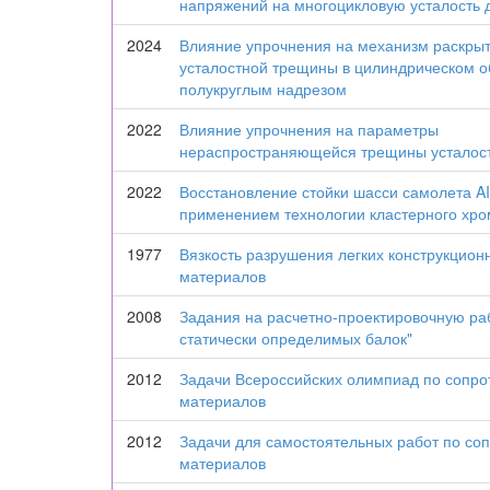
напряжений на многоцикловую усталость 
2024
Влияние упрочнения на механизм раскры
усталостной трещины в цилиндрическом о
полукруглым надрезом
2022
Влияние упрочнения на параметры
нераспространяющейся трещины усталос
2022
Восстановление стойки шасси самолета A
применением технологии кластерного хр
1977
Вязкость разрушения легких конструкцион
материалов
2008
Задания на расчетно-проектировочную раб
статически определимых балок"
2012
Задачи Всероссийских олимпиад по сопр
материалов
2012
Задачи для самостоятельных работ по со
материалов