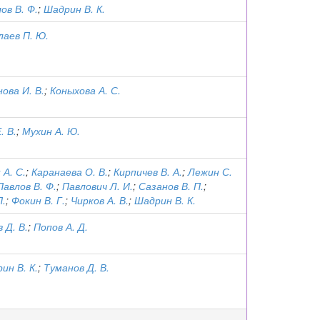
ов В. Ф.
;
Шадрин В. К.
лаев П. Ю.
ова И. В.
;
Коныхова А. С.
. В.
;
Мухин А. Ю.
 А. С.
;
Каранаева О. В.
;
Кирпичев В. А.
;
Лежин С.
Павлов В. Ф.
;
Павлович Л. И.
;
Сазанов В. П.
;
П.
;
Фокин В. Г.
;
Чирков А. В.
;
Шадрин В. К.
 Д. В.
;
Попов А. Д.
ин В. К.
;
Туманов Д. В.