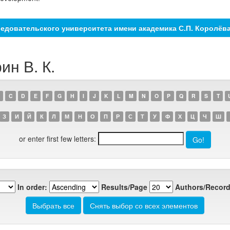
едовательского университета имени академика С.П. Королёв
ин В. К.
C
D
E
F
G
H
I
J
K
L
M
N
O
P
Q
R
S
T
З
И
Й
К
Л
М
Н
О
П
Р
С
Т
У
Ф
Х
Ц
Ч
Ш
or enter first few letters:
In order:
Results/Page
Authors/Record