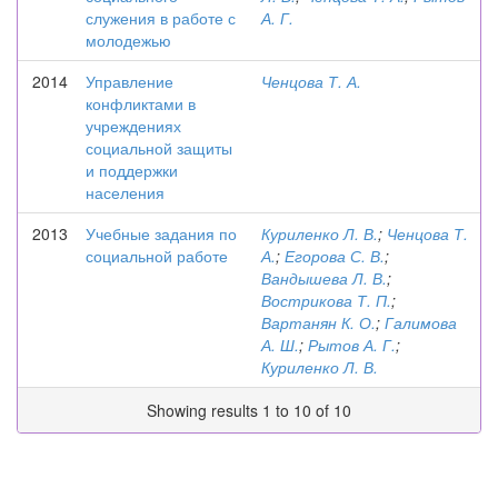
служения в работе с
А. Г.
молодежью
2014
Управление
Ченцова Т. А.
конфликтами в
учреждениях
социальной защиты
и поддержки
населения
2013
Учебные задания по
Куриленко Л. В.
;
Ченцова Т.
социальной работе
А.
;
Егорова С. В.
;
Вандышева Л. В.
;
Вострикова Т. П.
;
Вартанян К. О.
;
Галимова
А. Ш.
;
Рытов А. Г.
;
Куриленко Л. В.
Showing results 1 to 10 of 10