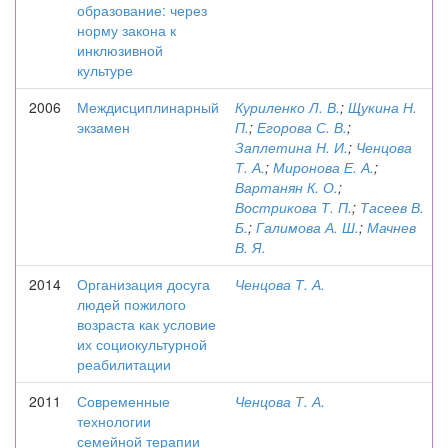
образование: через
норму закона к
инклюзивной
культуре
2006
Междисциплинарный
Куриленко Л. В.
;
Щукина Н.
экзамен
П.
;
Егорова С. В.
;
Заплетина Н. И.
;
Ченцова
Т. А.
;
Миронова Е. А.
;
Вартанян К. О.
;
Вострикова Т. П.
;
Тасеев В.
Б.
;
Галимова А. Ш.
;
Мачнев
В. Я.
2014
Организация досуга
Ченцова Т. А.
людей пожилого
возраста как условие
их социокультурной
реабилитации
2011
Современные
Ченцова Т. А.
технологии
семейной терапии