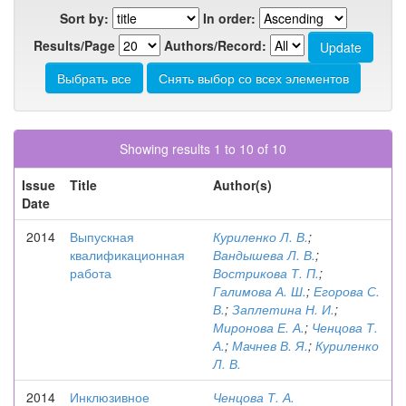
Sort by:
In order:
Results/Page
Authors/Record:
Showing results 1 to 10 of 10
Issue
Title
Author(s)
Date
2014
Выпускная
Куриленко Л. В.
;
квалификационная
Вандышева Л. В.
;
работа
Вострикова Т. П.
;
Галимова А. Ш.
;
Егорова С.
В.
;
Заплетина Н. И.
;
Миронова Е. А.
;
Ченцова Т.
А.
;
Мачнев В. Я.
;
Куриленко
Л. В.
2014
Инклюзивное
Ченцова Т. А.