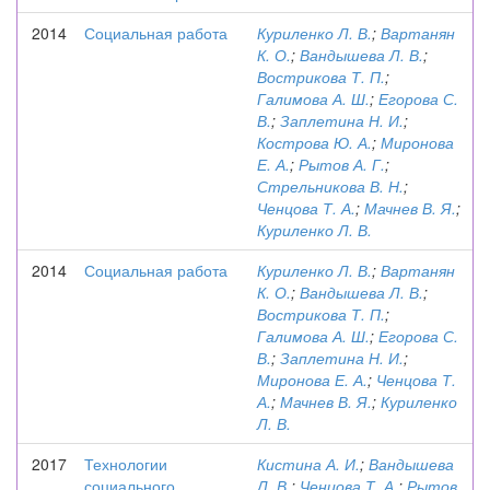
2014
Социальная работа
Куриленко Л. В.
;
Вартанян
К. О.
;
Вандышева Л. В.
;
Вострикова Т. П.
;
Галимова А. Ш.
;
Егорова С.
В.
;
Заплетина Н. И.
;
Кострова Ю. А.
;
Миронова
Е. А.
;
Рытов А. Г.
;
Стрельникова В. Н.
;
Ченцова Т. А.
;
Мачнев В. Я.
;
Куриленко Л. В.
2014
Социальная работа
Куриленко Л. В.
;
Вартанян
К. О.
;
Вандышева Л. В.
;
Вострикова Т. П.
;
Галимова А. Ш.
;
Егорова С.
В.
;
Заплетина Н. И.
;
Миронова Е. А.
;
Ченцова Т.
А.
;
Мачнев В. Я.
;
Куриленко
Л. В.
2017
Технологии
Кистина А. И.
;
Вандышева
социального
Л. В.
;
Ченцова Т. А.
;
Рытов