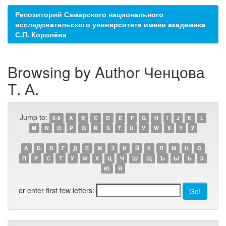
Репозиторий Самарского национального
исследовательского университета имени академика
С.П. Королёва
Browsing by Author Ченцова
Т. А.
Jump to:
0-9
A
B
C
D
E
F
G
H
I
J
K
L
M
N
O
P
Q
R
S
T
U
V
W
X
Y
Z
А
Б
В
Г
Д
Е
Ж
З
И
Й
К
Л
М
Н
О
П
Р
С
Т
У
Ф
Х
Ц
Ч
Ш
Щ
Ъ
Ы
Ь
Э
Ю
Я
or enter first few letters: