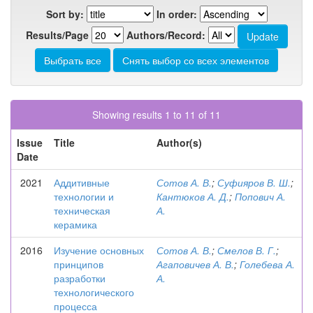
Sort by:
In order:
Results/Page
Authors/Record:
Showing results 1 to 11 of 11
Issue
Title
Author(s)
Date
2021
Аддитивные
Сотов А. В.
;
Суфияров В. Ш.
;
технологии и
Кантюков А. Д.
;
Попович А.
техническая
А.
керамика
2016
Изучение основных
Сотов А. В.
;
Смелов В. Г.
;
принципов
Агаповичев А. В.
;
Голебева А.
разработки
А.
технологического
процесса