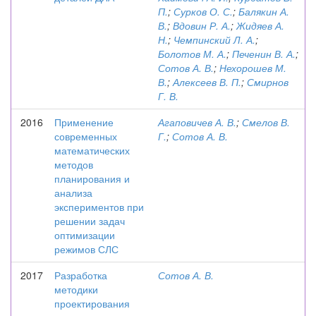
П.
;
Сурков О. С.
;
Балякин А.
В.
;
Вдовин Р. А.
;
Жидяев А.
Н.
;
Чемпинский Л. А.
;
Болотов М. А.
;
Печенин В. А.
;
Сотов А. В.
;
Нехорошев М.
В.
;
Алексеев В. П.
;
Смирнов
Г. В.
2016
Применение
Агаповичев А. В.
;
Смелов В.
современных
Г.
;
Сотов А. В.
математических
методов
планирования и
анализа
экспериментов при
решении задач
оптимизации
режимов СЛС
2017
Разработка
Сотов А. В.
методики
проектирования