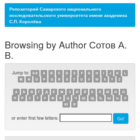
Репозиторий Самарского национального
исследовательского университета имени академика
С.П. Королёва
Browsing by Author Сотов А.
В.
Jump to:
0-9
A
B
C
D
E
F
G
H
I
J
K
L
M
N
O
P
Q
R
S
T
U
V
W
X
Y
Z
А
Б
В
Г
Д
Е
Ж
З
И
Й
К
Л
М
Н
О
П
Р
С
Т
У
Ф
Х
Ц
Ч
Ш
Щ
Ъ
Ы
Ь
Э
Ю
Я
or enter first few letters: