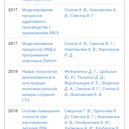
2017
Моделирование
Сотов А. В.
;
Агаповичев А.
процессов
В.
;
Смелов В. Г.
аддитивного
производства с
применением МКЭ
2017
Моделирование
Сотов А. В.
;
Смелов В. Г.
;
процессов ОМД в
Агаповичев А. В.
;
Карташов
программном
Р. Д.
комплексе Deform
2019
Новые технологии,
Федорченко Д. Г.
;
Цыбизов
реализованные в
Ю. И.
;
Тюлькин Д. Д.
;
конструкции
Воротынцев И. Е.
;
Жерелов
малоэмиссионной
Д. А.
;
Смелов В. Г.
;
Сотов А.
камеры сгорания
В.
;
Агаповичев А. В.
ГТУ
2018
Основы повышения
Смирнов Г. В.
;
Проничев Н.
точности при
Д.
;
Смелов В. Г.
;
Агаповичев
изготовлении
А. В.
;
Кондратьев А. И.
;
деталей ДЛА
Хаймович А. И.
;
Курбатов В.