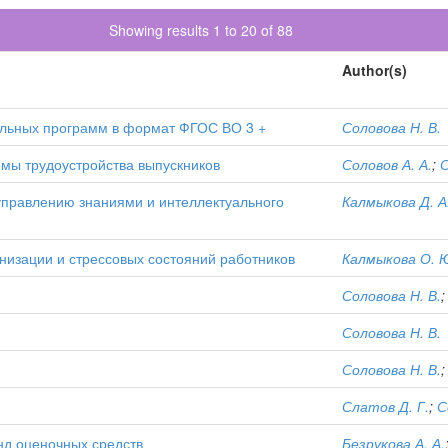
Showing results 1 to 20 of 88
Author(s)
ельных программ в формат ФГОС ВО 3 +
Соловова Н. В.
емы трудоустройства выпускников
Соловов А. А.
;
С
управлению знаниями и интеллектуального
Калмыкова Д. А
низации и стрессовых состояний работников
Калмыкова О. 
Соловова Н. В.
Соловова Н. В.
Соловова Н. В.
Слатов Д. Г.
;
С
нд оценочных средств
Безрукова А. А.