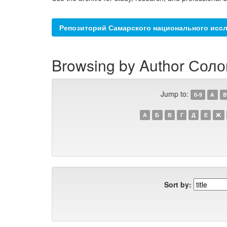
Репозиторий Самарского национального иссл
Browsing by Author Соло
Jump to:
0-9
A
B
А
Б
В
Г
Д
Е
Ж
Sort by: