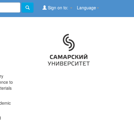
Sign on to:
Language
ry
ence to
terials
ademic
d