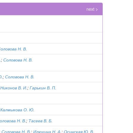
next >
оловова Н. В.
.
;
Соловова Н. В.
Ю.
;
Соловова Н. В.
;
Никонов В. И.
;
Гарькин В. П.
;
Калмыкова О. Ю.
оловова Н. В.
;
Тасеев В. Б.
;
Соловова Н. В.
;
Илюхина Н. А.
;
Осинская Ю. В.