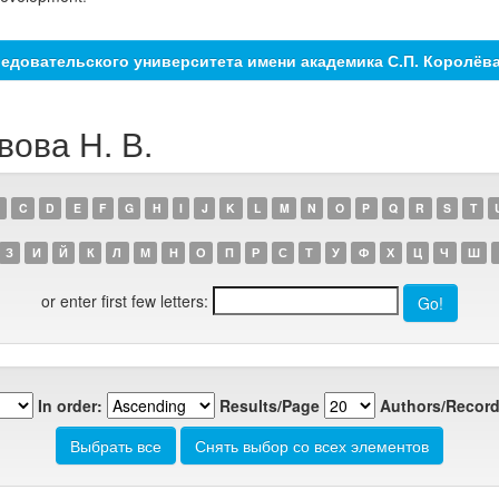
едовательского университета имени академика С.П. Королёв
вова Н. В.
C
D
E
F
G
H
I
J
K
L
M
N
O
P
Q
R
S
T
З
И
Й
К
Л
М
Н
О
П
Р
С
Т
У
Ф
Х
Ц
Ч
Ш
or enter first few letters:
In order:
Results/Page
Authors/Record