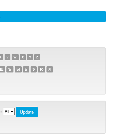
а
U
V
W
X
Y
Z
Щ
Ъ
Ы
Ь
Э
Ю
Я
: