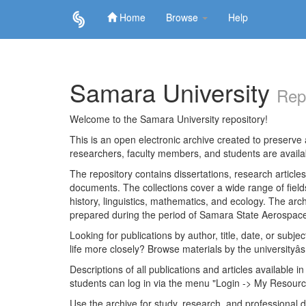
Home
Browse
Help
Skip
navigation
Samara University
Rep
Welcome to the Samara University repository!
This is an open electronic archive created to preserve a
researchers, faculty members, and students are avail
The repository contains dissertations, research articl
documents. The collections cover a wide range of fiel
history, linguistics, mathematics, and ecology. The archi
prepared during the period of Samara State Aerospace
Looking for publications by author, title, date, or subje
life more closely? Browse materials by the universityâs
Descriptions of all publications and articles available in
students can log in via the menu "Login -> My Resourc
Use the archive for study, research, and professional