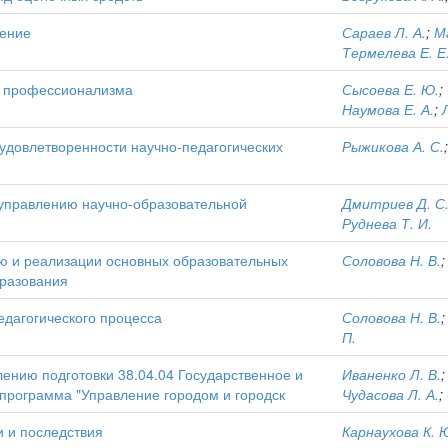
ление
Сараев Л. А.
;
М
Термелева Е. Е
ы профессионализма
Сысоева Е. Ю.
;
Наумова Е. А.
;
 удовлетворенности научно-педагогических
Рыжикова А. С.
 управлению научно-образовательной
Дмитриев Д. С
Руднева Т. И.
ю и реализации основных образовательных
Соловова Н. В.
разования
дагогического процесса
Соловова Н. В.
П.
лению подготовки 38.04.04 Государственное и
Иваненко Л. В.
программа "Управление городом и городск
Чудасова Л. А.
;
и и последствия
Карнаухова К. 