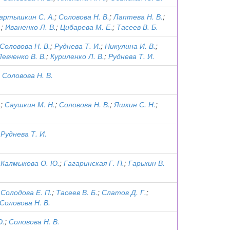
артышкин С. А.
;
Соловова Н. В.
;
Лаптева Н. В.
;
.
;
Иваненко Л. В.
;
Цибарева М. Е.
;
Тасеев В. Б.
Соловова Н. В.
;
Руднева Т. И.
;
Никулина И. В.
;
Левченко В. В.
;
Куриленко Л. В.
;
Руднева Т. И.
;
Соловова Н. В.
.
;
Саушкин М. Н.
;
Соловова Н. В.
;
Яшкин С. Н.
;
;
Руднева Т. И.
;
Калмыкова О. Ю.
;
Гагаринская Г. П.
;
Гарькин В.
;
Солодова Е. П.
;
Тасеев В. Б.
;
Слатов Д. Г.
;
Соловова Н. В.
Ю.
;
Соловова Н. В.